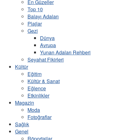
En Güzeller
Top 10
Balayı Adaları
Plajlar
Gezi
Dünya
Avrupa
Yunan Adaları Rehberi
Seyahat Fikirleri
Kültür
Eğitim
Kültür & Sanat
Eğlence
Etkinlikler
Magazin
Moda
Fotoğraflar
Sağlık
Genel
Röportajlar