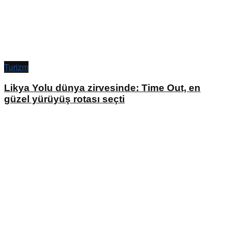
Turizm
Likya Yolu dünya zirvesinde: Time Out, en
güzel yürüyüş rotası seçti