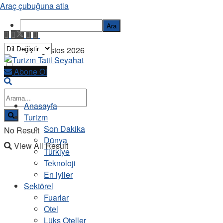
Araç çubuğuna atla
Ara
Cuma, 7 Ağustos 2026
Abone Ol
Anasayfa
Turizm
Son Dakika
No Result
Dünya
View All Result
Türkiye
Teknoloji
En iyiler
Sektörel
Fuarlar
Otel
Lüks Oteller