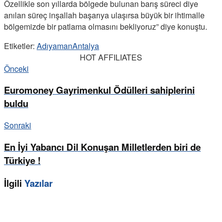
Özellikle son yıllarda bölgede bulunan barış süreci diye
anılan süreç inşallah başarıya ulaşırsa büyük bir ihtimalle
bölgemizde bir patlama olmasını bekliyoruz” diye konuştu.
Etiketler:
Adıyaman
Antalya
HOT AFFILIATES
Önceki
Euromoney Gayrimenkul Ödülleri sahiplerini
buldu
Sonraki
En İyi Yabancı Dil Konuşan Milletlerden biri de
Türkiye !
İlgili
Yazılar