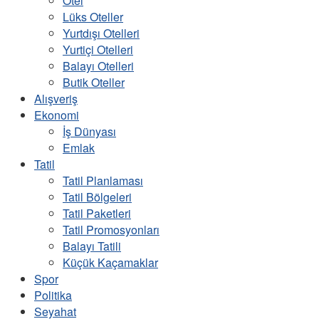
Otel
Lüks Oteller
Yurtdışı Otelleri
Yurtiçi Otelleri
Balayı Otelleri
Butik Oteller
Alışveriş
Ekonomi
İş Dünyası
Emlak
Tatil
Tatil Planlaması
Tatil Bölgeleri
Tatil Paketleri
Tatil Promosyonları
Balayı Tatili
Küçük Kaçamaklar
Spor
Politika
Seyahat