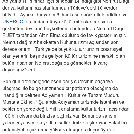
Adıyaman ili sınırları içerisindedir. Bilindiği gibi Nemrut Dağı
dünya kültür miras alanlarından Türkiye’deki 10 yerden
birisidir. Ayrıca, dünyanın 8. harikası olarak nitelendirilen ve
UNESCO
tarafından dünya kültür mirasları arasında
gösterilen dev tanrı heykellerinin bulunduğu Nemrut Dağı,
FIJET tarafından Altın Elma ödülüne de layık gösterilmiştir.
Nemrut dağımız hakikatten Kültür turizmi açısından son
derece önemli, Türkiye’de büyük kültür turizmi potansiyeli
olan yerlerin başında geliyor. Kültür turizmine meraklı olan
bütün insanları Nemrut dağında görmekten kıvanç
duyacağız”dedi.
Son günlerde bölgede esen barış sürecinin başarıya
ulaşması ile bölge turizminde bir patlama olacağına da
inandığını belirten Adıyaman İl Kültür ve Turizm Müdürü
Mustafa Ekinci, “ Şu anda Adıyaman turizmde istenilen ve
beklenen yerde değil. Yıllık ortalama kültür turizmi açısından
100 bin civarında bir ziyaretçimiz var. Bununda yarısını
yabancı yarısını da yerli misafirlerimiz oluşturuyor. Fakat bu
potansiyelin çok daha yüksek olduğunu düşünüyoruz.