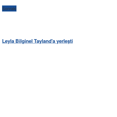
Sonraki
Leyla Bilginel Tayland'a yerleşti