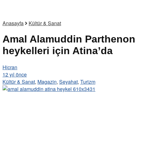
Anasayfa
Kültür & Sanat
Amal Alamuddin Parthenon
heykelleri için Atina’da
Hicran
12 yıl önce
Kültür & Sanat
,
Magazin
,
Seyahat
,
Turizm