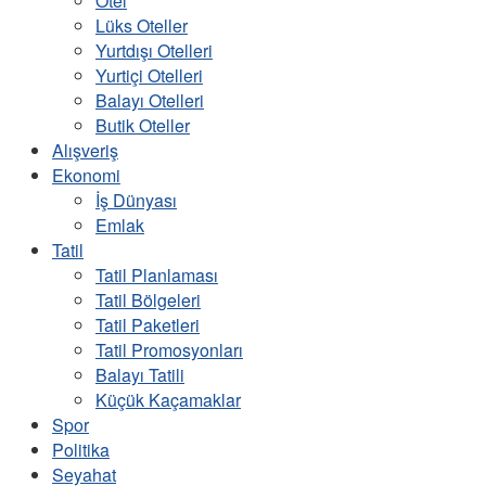
Otel
Lüks Oteller
Yurtdışı Otelleri
Yurtiçi Otelleri
Balayı Otelleri
Butik Oteller
Alışveriş
Ekonomi
İş Dünyası
Emlak
Tatil
Tatil Planlaması
Tatil Bölgeleri
Tatil Paketleri
Tatil Promosyonları
Balayı Tatili
Küçük Kaçamaklar
Spor
Politika
Seyahat