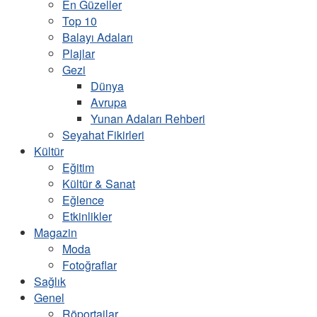
En Güzeller
Top 10
Balayı Adaları
Plajlar
Gezi
Dünya
Avrupa
Yunan Adaları Rehberi
Seyahat Fikirleri
Kültür
Eğitim
Kültür & Sanat
Eğlence
Etkinlikler
Magazin
Moda
Fotoğraflar
Sağlık
Genel
Röportajlar