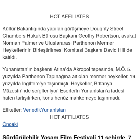
HOT AFFILIATES
Kültür Bakanlığında yapılan görüşmeye Doughty Street
Chambers Hukuk Bürosu Başkanı Geoffry Robertson, avukat
Norman Palmer ve Uluslararası Parthenon Mermer
Heykellerinin Birleştirilmesi Komitesi Başkanı David Hill de
katıldı.
Yunanistan’ın başkenti Atina’da Akropol tepesinde, M.Ö. 5.
yüzyılda Parthenon Tapınağına ait olan mermer heykeller, 19.
yüzyılda İngiltere’ye taşınmıştı. Heykeller, Britanya
Müzesin’nde sergileniyor. Eserlerin Yunanistan’a iadesi
halen tartışılırken, konu henüz mahkemeye taşınmadı.
Etiketler:
Venedik
Yunanistan
HOT AFFILIATES
Önceki
Sürdürülebilir Yaşam Film Festivali 11 şehirde, 7