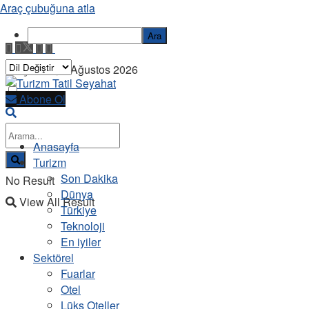
Araç çubuğuna atla
Ara
Perşembe, 6 Ağustos 2026
Abone Ol
Anasayfa
Turizm
Son Dakika
No Result
Dünya
View All Result
Türkiye
Teknoloji
En iyiler
Sektörel
Fuarlar
Otel
Lüks Oteller