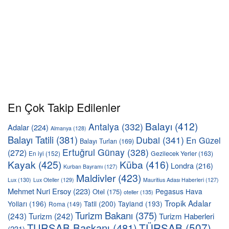
En Çok Takip Edilenler
Balayı
(412)
Antalya
(332)
Adalar
(224)
Almanya
(128)
Balayı Tatili
(381)
Dubai
(341)
En Güzel
Balayı Turları
(169)
Ertuğrul Günay
(328)
(272)
En iyi
(152)
Gezilecek Yerler
(163)
Kayak
(425)
Küba
(416)
Londra
(216)
Kurban Bayramı
(127)
Maldivler
(423)
Lux
(130)
Lux Oteller
(129)
Mauritius Adası Haberleri
(127)
Mehmet Nuri Ersoy
(223)
Pegasus Hava
Otel
(175)
oteller
(135)
Tropik Adalar
Yolları
(196)
Tatil
(200)
Tayland
(193)
Roma
(149)
Turizm Bakanı
(375)
(243)
Turizm
(242)
Turizm Haberleri
TÜRSAB
(507)
TURSAB Başkanı
(481)
(231)