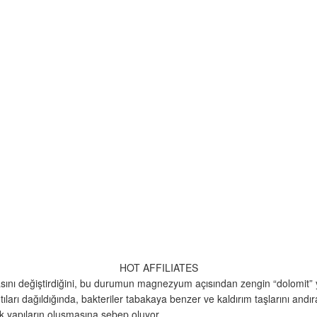
HOT AFFILIATES
imyasını değiştirdiğini, bu durumun magnezyum açısından zengin “dolomit
tıları dağıldığında, bakteriler tabakaya benzer ve kaldırım taşlarını andır
k yapıların oluşmasına sebep oluyor.