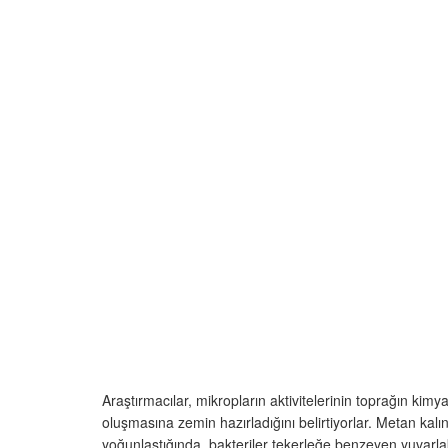
Araştırmacılar, mikropların aktivitelerinin toprağın k
oluşmasına zemin hazırladığını belirtiyorlar. Metan kalın
yoğunlaştığında, bakteriler tekerleğe benzeyen yuvarla