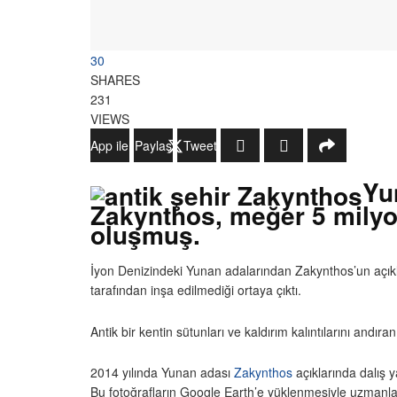
30
SHARES
231
VIEWS
WhatsApp ile Gönder
Paylaş
Tweetle
Yu
Zakynthos, meğer 5 milyon 
oluşmuş.
İyon Denizindeki Yunan adalarından Zakynthos’un açıkların
tarafından inşa edilmediği ortaya çıktı.
Antik bir kentin sütunları ve kaldırım kalıntılarını andıra
2014 yılında Yunan adası
Zakynthos
açıklarında dalış ya
Bu fotoğrafların Google Earth’e yüklenmesiyle uzmanlar