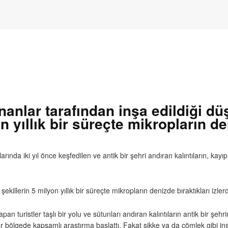
nanlar tarafından inşa edildiği dü
yıllık bir süreçte mikropların den
da iki yıl önce keşfedilen ve antik bir şehri andıran kalıntıların, kayıp 
n şekillerin 5 milyon yıllık bir süreçte mikropların denizde bıraktıkları izle
pan turistler taşlı bir yolu ve sütunları andıran kalıntıların antik bir şehri
 bölgede kapsamlı araştırma başlattı. Fakat sikke ya da çömlek gibi ins