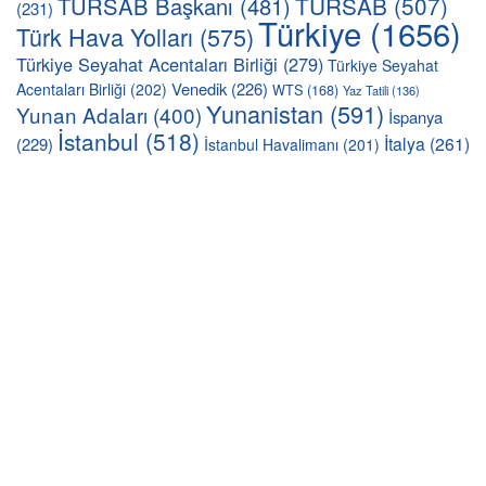
TÜRSAB
(507)
TURSAB Başkanı
(481)
(231)
Türkiye
(1656)
Türk Hava Yolları
(575)
Türkiye Seyahat Acentaları Birliği
(279)
Türkiye Seyahat
Venedik
(226)
Acentaları Birliği
(202)
WTS
(168)
Yaz Tatili
(136)
Yunanistan
(591)
Yunan Adaları
(400)
İspanya
İstanbul
(518)
İtalya
(261)
(229)
İstanbul Havalimanı
(201)