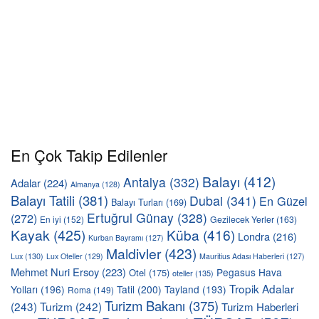
En Çok Takip Edilenler
Balayı
(412)
Antalya
(332)
Adalar
(224)
Almanya
(128)
Balayı Tatili
(381)
Dubai
(341)
En Güzel
Balayı Turları
(169)
Ertuğrul Günay
(328)
(272)
En iyi
(152)
Gezilecek Yerler
(163)
Kayak
(425)
Küba
(416)
Londra
(216)
Kurban Bayramı
(127)
Maldivler
(423)
Lux
(130)
Lux Oteller
(129)
Mauritius Adası Haberleri
(127)
Mehmet Nuri Ersoy
(223)
Pegasus Hava
Otel
(175)
oteller
(135)
Tropik Adalar
Yolları
(196)
Tatil
(200)
Tayland
(193)
Roma
(149)
Turizm Bakanı
(375)
(243)
Turizm
(242)
Turizm Haberleri