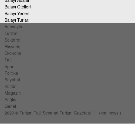
Balayı Adaları
Balayı Otelleri
Balayı Yerleri
Balayı Turları
Anasayfa
Turizm
Sektörel
Alışveriş
Ekonomi
Tatil
Spor
Politika
Seyahat
Kültür
Magazin
Sağlık
Genel
2020 ©
Turizm Tatil Seyahat
Turizm Gazetesi
| (
xml
news
)