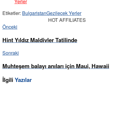
Yerler
Etiketler:
Bulgaristan
Gezilecek Yerler
HOT AFFILIATES
Önceki
Hint Yıldız Maldivler Tatilinde
Sonraki
Muhteşem balayı anıları için Maui, Hawaii
İlgili
Yazılar