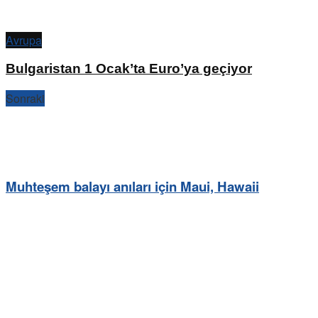
Avrupa
Bulgaristan 1 Ocak’ta Euro’ya geçiyor
Sonraki
Muhteşem balayı anıları için Maui, Hawaii