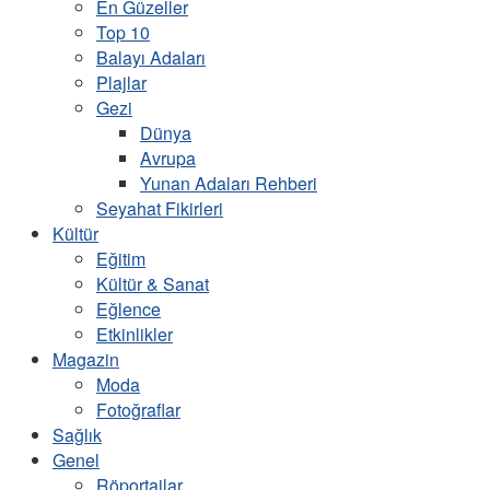
En Güzeller
Top 10
Balayı Adaları
Plajlar
Gezi
Dünya
Avrupa
Yunan Adaları Rehberi
Seyahat Fikirleri
Kültür
Eğitim
Kültür & Sanat
Eğlence
Etkinlikler
Magazin
Moda
Fotoğraflar
Sağlık
Genel
Röportajlar