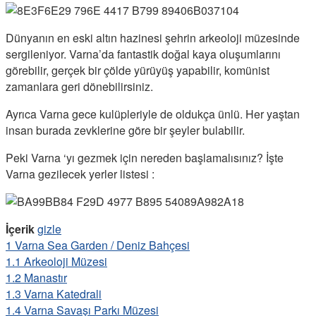
Dünyanın en eski altın hazinesi şehrin arkeoloji müzesinde
sergileniyor. Varna’da fantastik doğal kaya oluşumlarını
görebilir, gerçek bir çölde yürüyüş yapabilir, komünist
zamanlara geri dönebilirsiniz.
Ayrıca Varna gece kulüpleriyle de oldukça ünlü. Her yaştan
insan burada zevklerine göre bir şeyler bulabilir.
Peki Varna ‘yı gezmek için nereden başlamalısınız? İşte
Varna gezilecek yerler listesi :
İçerik
gizle
1
Varna Sea Garden / Deniz Bahçesi
1.1
Arkeoloji Müzesi
1.2
Manastır
1.3
Varna Katedrali
1.4
Varna Savaşı Parkı Müzesi