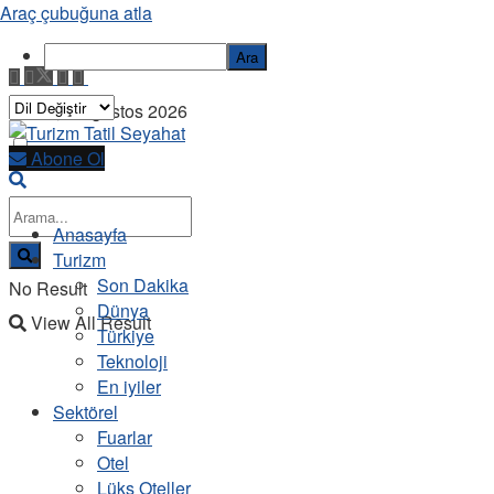
Araç çubuğuna atla
Ara
Cuma, 7 Ağustos 2026
Abone Ol
Anasayfa
Turizm
Son Dakika
No Result
Dünya
View All Result
Türkiye
Teknoloji
En iyiler
Sektörel
Fuarlar
Otel
Lüks Oteller