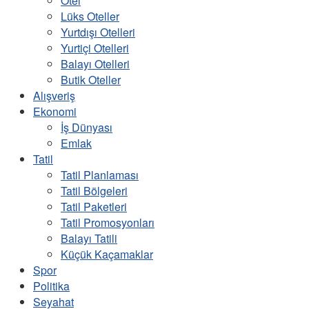
Otel
Lüks Oteller
Yurtdışı Otelleri
Yurtiçi Otelleri
Balayı Otelleri
Butik Oteller
Alışveriş
Ekonomi
İş Dünyası
Emlak
Tatil
Tatil Planlaması
Tatil Bölgeleri
Tatil Paketleri
Tatil Promosyonları
Balayı Tatili
Küçük Kaçamaklar
Spor
Politika
Seyahat