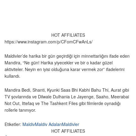
HOT AFFILIATES
https://www.instagram.com/p/CFomCFwAnLs/
Maldivler’de harika bir gün geçirdiği için minnettarlığını ifade eden
Mandira, “Ne gün! Harika yiyecekler ve bir o kadar güzel
aktiviteler. Neyin en iyisi olduğuna karar vermek zor” ifadelerini
kullandı.
Mandira Bedi, Shanti, Kyunki Saas Bhi Kabhi Bahu Thi, Aurat gibi
TV şovlarında ve Dilwale Dulhania Le Jayenge, Saaho, Meerabai
Not Out, Ittefaq ve The Tashkent Files gibi filmlerde oynadığı
rollerle tanınıyor.
Etiketler:
Maldiv
Maldiv Adaları
Maldivler
HOT AFFILIATES