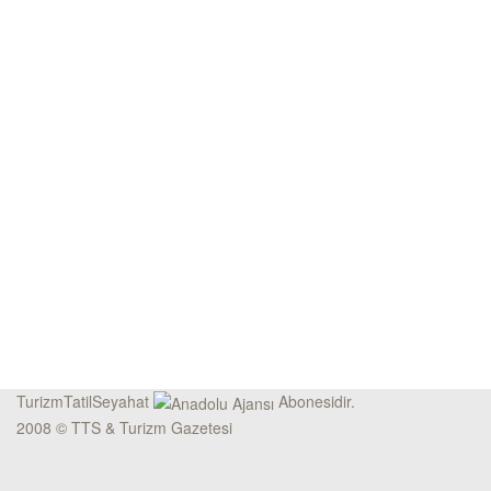
TurizmTatilSeyahat
Abonesidir.
2008 © TTS & Turizm Gazetesi