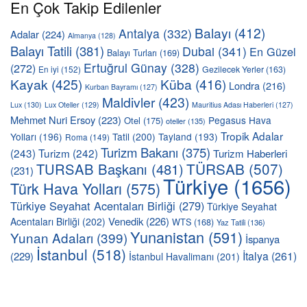
En Çok Takip Edilenler
Balayı
(412)
Antalya
(332)
Adalar
(224)
Almanya
(128)
Balayı Tatili
(381)
Dubai
(341)
En Güzel
Balayı Turları
(169)
Ertuğrul Günay
(328)
(272)
En iyi
(152)
Gezilecek Yerler
(163)
Kayak
(425)
Küba
(416)
Londra
(216)
Kurban Bayramı
(127)
Maldivler
(423)
Lux
(130)
Lux Oteller
(129)
Mauritius Adası Haberleri
(127)
Mehmet Nuri Ersoy
(223)
Pegasus Hava
Otel
(175)
oteller
(135)
Tropik Adalar
Yolları
(196)
Tatil
(200)
Tayland
(193)
Roma
(149)
Turizm Bakanı
(375)
(243)
Turizm
(242)
Turizm Haberleri
TÜRSAB
(507)
TURSAB Başkanı
(481)
(231)
Türkiye
(1656)
Türk Hava Yolları
(575)
Türkiye Seyahat Acentaları Birliği
(279)
Türkiye Seyahat
Venedik
(226)
Acentaları Birliği
(202)
WTS
(168)
Yaz Tatili
(136)
Yunanistan
(591)
Yunan Adaları
(399)
İspanya
İstanbul
(518)
İtalya
(261)
(229)
İstanbul Havalimanı
(201)