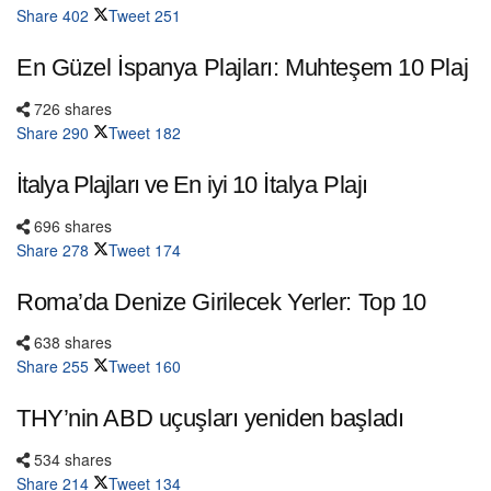
Share
402
Tweet
251
En Güzel İspanya Plajları: Muhteşem 10 Plaj
726 shares
Share
290
Tweet
182
İtalya Plajları ve En iyi 10 İtalya Plajı
696 shares
Share
278
Tweet
174
Roma’da Denize Girilecek Yerler: Top 10
638 shares
Share
255
Tweet
160
THY’nin ABD uçuşları yeniden başladı
534 shares
Share
214
Tweet
134