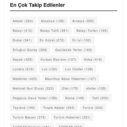
En Çok Takip Edilenler
Adalar
(224)
Almanya
(128)
Antalya
(332)
Balayı
(412)
Balayı Tatili
(381)
Balayı Turları
(169)
Dubai
(341)
En Güzel
(272)
En iyi
(152)
Ertuğrul Günay
(328)
Gezilecek Yerler
(163)
Kayak
(425)
Kurban Bayramı
(127)
Küba
(416)
Londra
(216)
Lux
(130)
Lux Oteller
(129)
Maldivler
(423)
Mauritius Adası Haberleri
(127)
Mehmet Nuri Ersoy
(223)
Otel
(175)
oteller
(135)
Pegasus Hava Yolları
(196)
Roma
(149)
Tatil
(200)
Tayland
(193)
Tropik Adalar
(243)
Turizm
(242)
Turizm Bakanı
(375)
Turizm Haberleri
(231)
TURSAB Başkanı
(481)
TÜRSAB
(507)