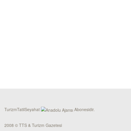
TurizmTatilSeyahat
Abonesidir.
2008 © TTS & Turizm Gazetesi