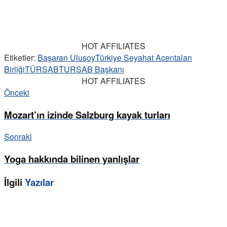
HOT AFFILIATES
Etiketler:
Başaran Ulusoy
Türkiye Seyahat Acentaları
Birliği
TÜRSAB
TURSAB Başkanı
HOT AFFILIATES
Önceki
Mozart’ın izinde Salzburg kayak turları
Sonraki
Yoga hakkında bilinen yanlışlar
İlgili
Yazılar