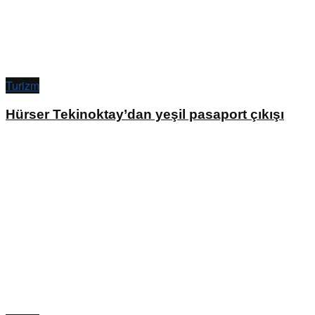
Turizm
Hürser Tekinoktay’dan yeşil pasaport çıkışı