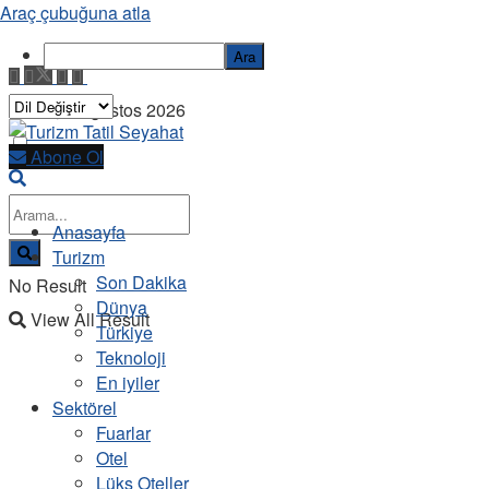
Araç çubuğuna atla
Ara
Cuma, 7 Ağustos 2026
Abone Ol
Anasayfa
Turizm
Son Dakika
No Result
Dünya
View All Result
Türkiye
Teknoloji
En iyiler
Sektörel
Fuarlar
Otel
Lüks Oteller