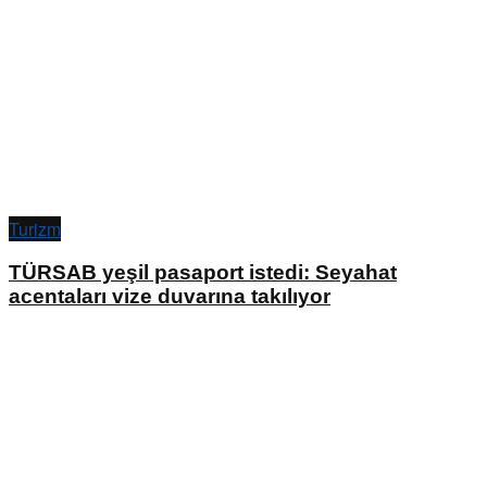
Turizm
TÜRSAB yeşil pasaport istedi: Seyahat
acentaları vize duvarına takılıyor