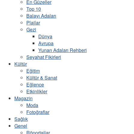
En Güzeller
Top 10
Balayı Adaları
Plajlar
Gezi
Dünya
Avrupa
Yunan Adaları Rehberi
Seyahat Fikirleri
Kültür
Eğitim
Kültür & Sanat
Eğlence
Etkinlikler
Magazin
Moda
Fotoğraflar
Sağlık
Genel
Röportajlar