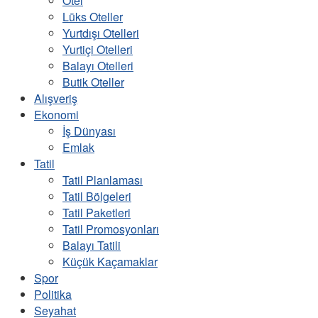
Otel
Lüks Oteller
Yurtdışı Otelleri
Yurtiçi Otelleri
Balayı Otelleri
Butik Oteller
Alışveriş
Ekonomi
İş Dünyası
Emlak
Tatil
Tatil Planlaması
Tatil Bölgeleri
Tatil Paketleri
Tatil Promosyonları
Balayı Tatili
Küçük Kaçamaklar
Spor
Politika
Seyahat