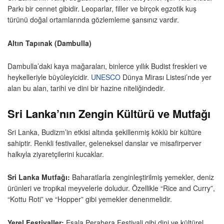
Parkı bir cennet gibidir. Leoparlar, filler ve birçok egzotik kuş
türünü doğal ortamlarında gözlemleme şansınız vardır.
Altın Tapınak (Dambulla)
Dambulla’daki kaya mağaraları, binlerce yıllık Budist freskleri ve
heykelleriyle büyüleyicidir.
UNESCO
Dünya Mirası Listesi’nde yer
alan bu alan, tarihi ve dini bir hazine niteliğindedir.
Sri Lanka’nın Zengin Kültürü ve Mutfağı
Sri Lanka, Budizm’in etkisi altında şekillenmiş köklü bir kültüre
sahiptir. Renkli festivaller, geleneksel danslar ve misafirperver
halkıyla ziyaretçilerini kucaklar.
Sri Lanka Mutfağı:
Baharatlarla zenginleştirilmiş yemekler, deniz
ürünleri ve tropikal meyvelerle doludur. Özellikle “Rice and Curry”,
“Kottu Roti” ve “Hopper” gibi yemekler denenmelidir.
Yerel Festivaller:
Esala Perahera Festivali gibi dini ve kültürel