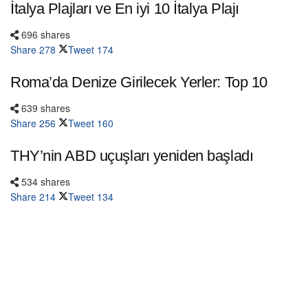
İtalya Plajları ve En iyi 10 İtalya Plajı
696 shares
Share
278
Tweet
174
Roma’da Denize Girilecek Yerler: Top 10
639 shares
Share
256
Tweet
160
THY’nin ABD uçuşları yeniden başladı
534 shares
Share
214
Tweet
134