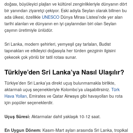
doğası, büyüleyici plajları ve kültürel zenginlikleriyle dünyanın dört
bir yanından ziyaretçi çekiyor. Eski adıyla Seylan olarak bilinen bu
ada ülkesi, özellikle
UNESCO
Dünya Mirası Listesi’nde yer alan
tarihi alanları ve dünyanın en iyi çaylarından biri olan Seylan
çayının üretimiyle ünlüdür.
Sri Lanka, modern şehirleri, yemyeşil çay tarlaları, Budist
tapınakları ve etkileyici doğasıyla her türden gezginin ilgisini
çekecek çok yönlü bir tatil rotası sunar.
Türkiye’den Sri Lanka’ya Nasıl Ulaşılır?
Türkiye’den Sri Lanka’ya direkt uçuş bulunmamakla birlikte,
aktarmalı uçuş seçenekleriyle Kolombo’ya ulaşabilirsiniz.
Türk
Hava Yolları
, Emirates ve Qatar Airways gibi havayolları bu rota
için popüler seçeneklerdir.
Uçuş Süresi:
Aktarmalar dahil yaklaşık 10-12 saat.
En Uygun Dönem:
Kasım-Mart ayları arasında Sri Lanka, tropikal