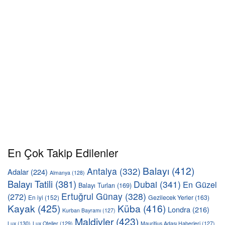
En Çok Takip Edilenler
Balayı
(412)
Antalya
(332)
Adalar
(224)
Almanya
(128)
Balayı Tatili
(381)
Dubai
(341)
En Güzel
Balayı Turları
(169)
Ertuğrul Günay
(328)
(272)
En iyi
(152)
Gezilecek Yerler
(163)
Kayak
(425)
Küba
(416)
Londra
(216)
Kurban Bayramı
(127)
Maldivler
(423)
Lux
(130)
Lux Oteller
(129)
Mauritius Adası Haberleri
(127)