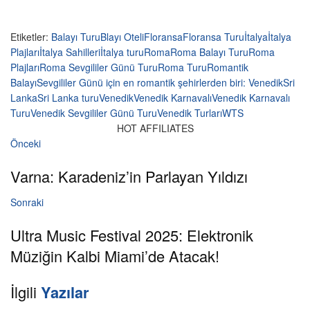
Etiketler:
Balayı Turu
Blayı Oteli
Floransa
Floransa Turu
İtalya
İtalya
Plajları
İtalya Sahilleri
İtalya turu
Roma
Roma Balayı Turu
Roma
Plajları
Roma Sevgililer Günü Turu
Roma Turu
Romantik
Balayı
Sevgililer Günü için en romantik şehirlerden biri: Venedik
Sri
Lanka
Sri Lanka turu
Venedik
Venedik Karnavalı
Venedik Karnavalı
Turu
Venedik Sevgililer Günü Turu
Venedik Turları
WTS
HOT AFFILIATES
Önceki
Varna: Karadeniz’in Parlayan Yıldızı
Sonraki
Ultra Music Festival 2025: Elektronik
Müziğin Kalbi Miami’de Atacak!
İlgili
Yazılar