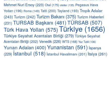
Mehmet Nuri Ersoy
(223)
Pegasus Hava
Otel
(175)
oteller
(135)
Tropik Adalar
Yolları
(196)
Tatil
(200)
Tayland
(193)
Roma
(149)
Turizm Bakanı
(375)
(243)
Turizm
(242)
Turizm Haberleri
TÜRSAB
(507)
TURSAB Başkanı
(481)
(231)
Türkiye
(1656)
Türk Hava Yolları
(575)
Türkiye Seyahat Acentaları Birliği
(279)
Türkiye Seyahat
Venedik
(226)
Acentaları Birliği
(202)
WTS
(168)
Yaz Tatili
(136)
Yunanistan
(591)
Yunan Adaları
(400)
İspanya
İstanbul
(518)
İtalya
(261)
(229)
İstanbul Havalimanı
(201)