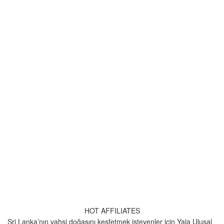
HOT AFFILIATES
Sri Lanka’nın vahşi doğasını keşfetmek isteyenler için Yala Ulusal