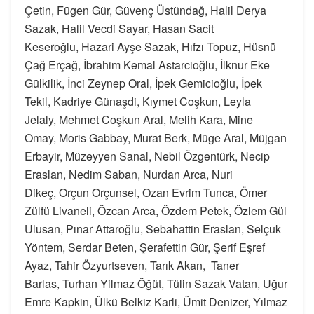
Çetin, Fügen Gür, Güvenç Üstündağ, Halil Derya
Sazak, Halil Vecdi Sayar, Hasan Sacit
Keseroğlu, Hazari Ayşe Sazak, Hıfzı Topuz, Hüsnü
Çağ Erçağ, İbrahim Kemal Astarcioğlu, İlknur Eke
Gülkilik, İnci Zeynep Oral, İpek Gemicioğlu, İpek
Tekil, Kadriye Günaşdi, Kıymet Coşkun, Leyla
Jelaly, Mehmet Coşkun Aral, Melih Kara, Mine
Omay, Moris Gabbay, Murat Berk, Müge Aral, Müjgan
Erbayir, Müzeyyen Sanal, Nebil Özgentürk, Necip
Eraslan, Nedim Saban, Nurdan Arca, Nuri
Dikeç, Orçun Orçunsel, Ozan Evrim Tunca, Ömer
Zülfü Livaneli, Özcan Arca, Özdem Petek, Özlem Gül
Ulusan, Pınar Attaroğlu, Sebahattin Eraslan, Selçuk
Yöntem, Serdar Beten, Şerafettin Gür, Şerif Eşref
Ayaz, Tahir Özyurtseven, Tarık Akan, Taner
Barlas, Turhan Yilmaz Öğüt, Tülin Sazak Vatan, Uğur
Emre Kapkin, Ülkü Belkiz Karli, Ümit Denizer, Yılmaz