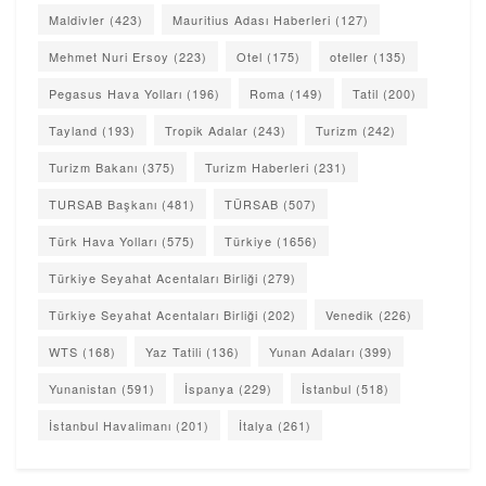
Maldivler
(423)
Mauritius Adası Haberleri
(127)
Mehmet Nuri Ersoy
(223)
Otel
(175)
oteller
(135)
Pegasus Hava Yolları
(196)
Roma
(149)
Tatil
(200)
Tayland
(193)
Tropik Adalar
(243)
Turizm
(242)
Turizm Bakanı
(375)
Turizm Haberleri
(231)
TURSAB Başkanı
(481)
TÜRSAB
(507)
Türk Hava Yolları
(575)
Türkiye
(1656)
Türkiye Seyahat Acentaları Birliği
(279)
Türkiye Seyahat Acentaları Birliği
(202)
Venedik
(226)
WTS
(168)
Yaz Tatili
(136)
Yunan Adaları
(399)
Yunanistan
(591)
İspanya
(229)
İstanbul
(518)
İstanbul Havalimanı
(201)
İtalya
(261)