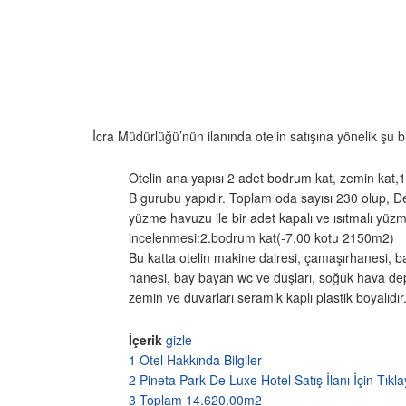
İcra Müdürlüğü’nün ilanında otelin satışına yönelik şu bil
Otelin ana yapısı 2 adet bodrum kat, zemin kat,1.k
B gurubu yapıdır. Toplam oda sayısı 230 olup, Del
yüzme havuzu ile bir adet kapalı ve ısıtmalı yüzm
incelenmesi:2.bodrum kat(-7.00 kotu 2150m2)
Bu katta otelin makine dairesi, çamaşırhanesi, 
hanesi, bay bayan wc ve duşları, soğuk hava dep
zemin ve duvarları seramik kaplı plastik boyalıdır
İçerik
gizle
1
Otel Hakkında Bilgiler
2
Pineta Park De Luxe Hotel Satış İlanı İçin Tıkla
3
Toplam 14.620.00m2