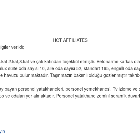
HOT AFFILIATES
giler verildi;
at 2.kat,3.kat ve çatı katından teşekkül etmiştir. Betonarme karkas olara
ux süite oda sayısı 10, aile oda sayısı 52, standart 165, engelli oda sa
e havuzu bulunmaktadır. Taşınmazın bakımlı olduğu gözlenmiştir takriben 
bay bayan personel yatakhaneleri, personel yemekhanesi, Tv izleme ve 
o ve odaları yer almaktadır. Personel yatakhane zemini seramik duvarl
.
yın