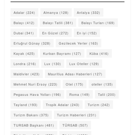
Adalar
(224)
Almanya
(128)
Antalya
(332)
Balayı
(412)
Balayı Tatili
(381)
Balayı Turları
(169)
Dubai
(341)
En Güzel
(272)
En iyi
(152)
Ertuğrul Günay
(328)
Gezilecek Yerler
(163)
Kayak
(425)
Kurban Bayramı
(127)
Küba
(416)
Londra
(216)
Lux
(130)
Lux Oteller
(129)
Maldivler
(423)
Mauritius Adası Haberleri
(127)
Mehmet Nuri Ersoy
(223)
Otel
(175)
oteller
(135)
Pegasus Hava Yolları
(196)
Roma
(149)
Tatil
(200)
Tayland
(193)
Tropik Adalar
(243)
Turizm
(242)
Turizm Bakanı
(375)
Turizm Haberleri
(231)
TURSAB Başkanı
(481)
TÜRSAB
(507)