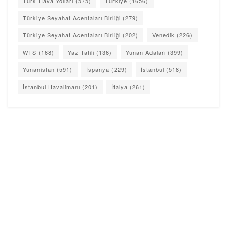
Türk Hava Yolları
(575)
Türkiye
(1656)
Türkiye Seyahat Acentaları Birliği
(279)
Türkiye Seyahat Acentaları Birliği
(202)
Venedik
(226)
WTS
(168)
Yaz Tatili
(136)
Yunan Adaları
(399)
Yunanistan
(591)
İspanya
(229)
İstanbul
(518)
İstanbul Havalimanı
(201)
İtalya
(261)