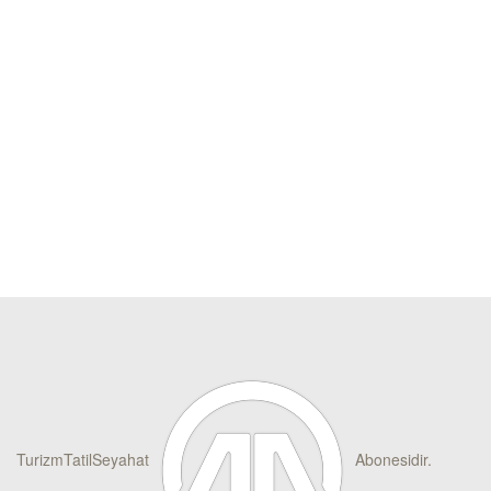
TurizmTatilSeyahat
Abonesidir.