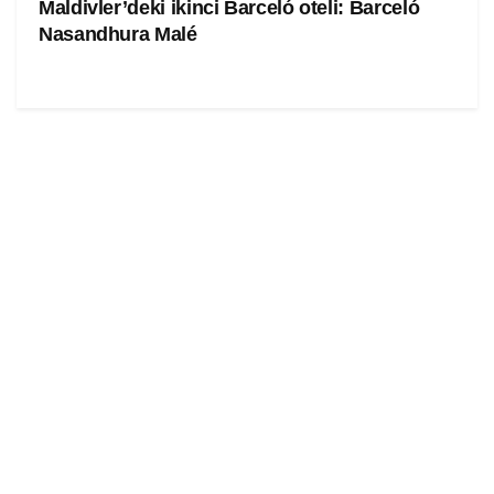
Maldivler’deki ikinci Barceló oteli: Barceló
Nasandhura Malé