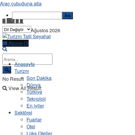
Araç çubuğuna atla
Ara
Cumartesi, 8 Ağustos 2026
Abone Ol
Anasayfa
Turizm
Son Dakika
No Result
Dünya
View All Result
Türkiye
Teknoloji
En iyiler
Sektörel
Fuarlar
Otel
Lüks Oteller