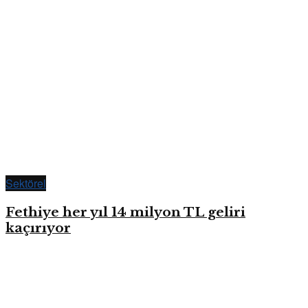
Sektörel
Fethiye her yıl 14 milyon TL geliri
kaçırıyor