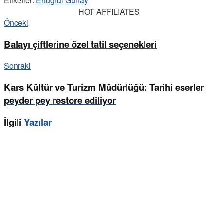
Etiketler:
Ertuğrul Günay
HOT AFFILIATES
Önceki
Balayı çiftlerine özel tatil seçenekleri
Sonraki
Kars Kültür ve Turizm Müdürlüğü: Tarihi eserler
peyder pey restore ediliyor
İlgili
Yazılar