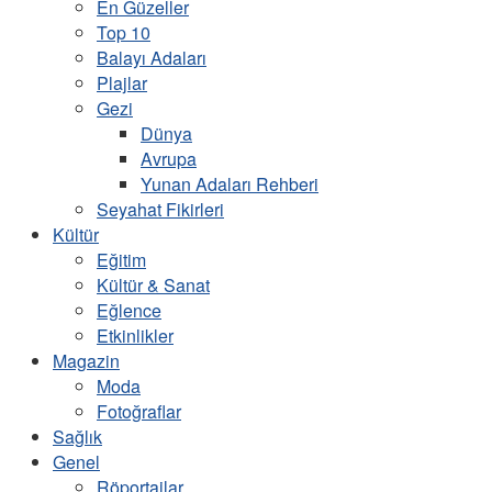
En Güzeller
Top 10
Balayı Adaları
Plajlar
Gezi
Dünya
Avrupa
Yunan Adaları Rehberi
Seyahat Fikirleri
Kültür
Eğitim
Kültür & Sanat
Eğlence
Etkinlikler
Magazin
Moda
Fotoğraflar
Sağlık
Genel
Röportajlar