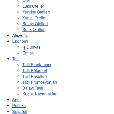
Otel
Lüks Oteller
Yurtdışı Otelleri
Yurtiçi Otelleri
Balayı Otelleri
Butik Oteller
Alışveriş
Ekonomi
İş Dünyası
Emlak
Tatil
Tatil Planlaması
Tatil Bölgeleri
Tatil Paketleri
Tatil Promosyonları
Balayı Tatili
Küçük Kaçamaklar
Spor
Politika
Seyahat