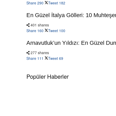
Share
290
Tweet
182
En Güzel İtalya Gölleri: 10 Muhteş
401 shares
Share
160
Tweet
100
Arnavutluk’un Yıldızı: En Güzel Durr
277 shares
Share
111
Tweet
69
Popüler Haberler