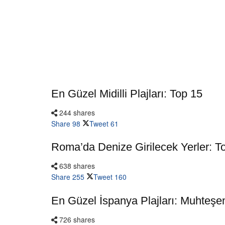
En Güzel Midilli Plajları: Top 15
244 shares
Share
98
Tweet
61
Roma’da Denize Girilecek Yerler: T
638 shares
Share
255
Tweet
160
En Güzel İspanya Plajları: Muhteşe
726 shares