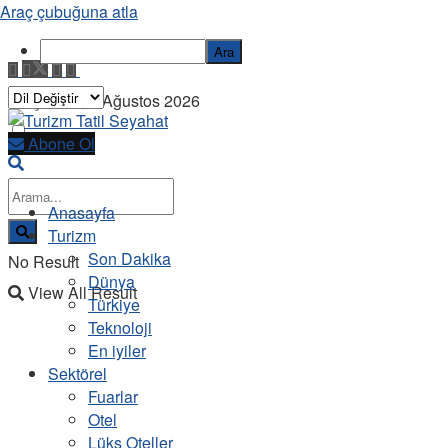
Araç çubuğuna atla
Ara
Perşembe, 6 Ağustos 2026
Abone Ol
Anasayfa
Turizm
Son Dakika
No Result
Dünya
View All Result
Türkiye
Teknoloji
En iyiler
Sektörel
Fuarlar
Otel
Lüks Oteller