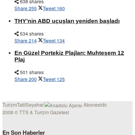
638 shares
Share
255
Tweet
160
THY’nin ABD uçuşları yeniden başladı
534 shares
Share
214
Tweet
134
En Güzel Portekiz Plajları: Muhteşem 12
Plaj
501 shares
Share
200
Tweet
125
TurizmTatilSeyahat
Abonesidir.
2008 © TTS & Turizm Gazetesi
En Son Haberler