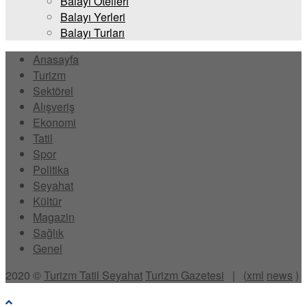
Balayı Otelleri
Balayı Yerleri
Balayı Turları
Anasayfa
Turizm
Sektörel
Alışveriş
Ekonomi
Tatil
Spor
Politika
Seyahat
Kültür
Magazin
Sağlık
Genel
2020 ©
Turizm Tatil Seyahat
Turizm Gazetesi
| (
xml
news
)