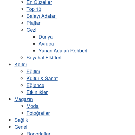
En Güzeller
Top 10
Balayı Adaları
Plajlar
Gezi
Dünya
Avrupa
Yunan Adaları Rehberi
Seyahat Fikirleri
Kültür
Eğitim
Kültür & Sanat
Eğlence
Etkinlikler
Magazin
Moda
Fotoğraflar
Sağlık
Genel
Röportajlar