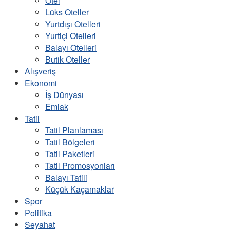
Otel
Lüks Oteller
Yurtdışı Otelleri
Yurtiçi Otelleri
Balayı Otelleri
Butik Oteller
Alışveriş
Ekonomi
İş Dünyası
Emlak
Tatil
Tatil Planlaması
Tatil Bölgeleri
Tatil Paketleri
Tatil Promosyonları
Balayı Tatili
Küçük Kaçamaklar
Spor
Politika
Seyahat