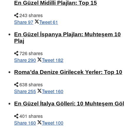
En Güzel Midilli Plajları: Top 15
243 shares
Share
97
Tweet
61
En Güzel İspanya Plajları: Muhteşem 10
Plaj
726 shares
Share
290
Tweet
182
Roma’da Denize Girilecek Yerler: Top 10
638 shares
Share
255
Tweet
160
En Güzel İtalya Gölleri: 10 Muhteşem Göl
401 shares
Share
160
Tweet
100