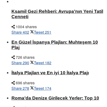
Ksamil Gezi Rehberi: Avrupa’nın Yeni Tatil
Cenneti
1004 shares
Share
402
Tweet
251
En Güzel İspanya Plajları: Muhteşem 10
Plaj
726 shares
Share
290
Tweet
182
İtalya Plajları ve En iyi 10 İtalya Plajı
696 shares
Share
278
Tweet
174
Roma’da Denize Girilecek Yerler: Top 10