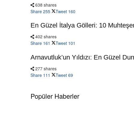
638 shares
Share
255
Tweet
160
En Güzel İtalya Gölleri: 10 Muhteş
402 shares
Share
161
Tweet
101
Arnavutluk’un Yıldızı: En Güzel Durr
277 shares
Share
111
Tweet
69
Popüler Haberler