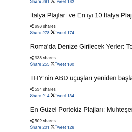
Share
291
Tweet
182
İtalya Plajları ve En iyi 10 İtalya Plaj
696 shares
Share
278
Tweet
174
Roma’da Denize Girilecek Yerler: T
638 shares
Share
255
Tweet
160
THY’nin ABD uçuşları yeniden başl
534 shares
Share
214
Tweet
134
En Güzel Portekiz Plajları: Muhteşe
502 shares
Share
201
Tweet
126