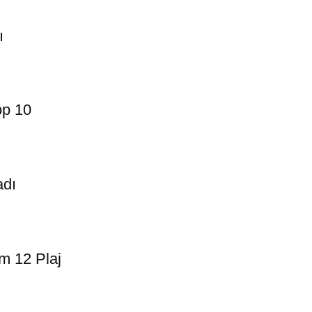
ı
op 10
adı
m 12 Plaj