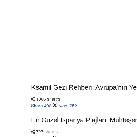
Ksamil Gezi Rehberi: Avrupa’nın Yen
1006 shares
Share
402
Tweet
252
En Güzel İspanya Plajları: Muhteşe
727 shares