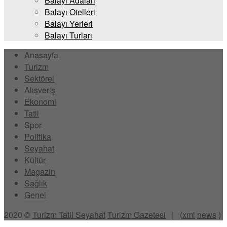
Balayı Adaları
Balayı Otelleri
Balayı Yerleri
Balayı Turları
Anasayfa
Turizm
Sektörel
Alışveriş
Ekonomi
Tatil
Spor
Politika
Seyahat
Kültür
Magazin
Sağlık
Genel
2020 ©
Turizm Tatil Seyahat
Turizm Gazetesi
| (
xml
news
)