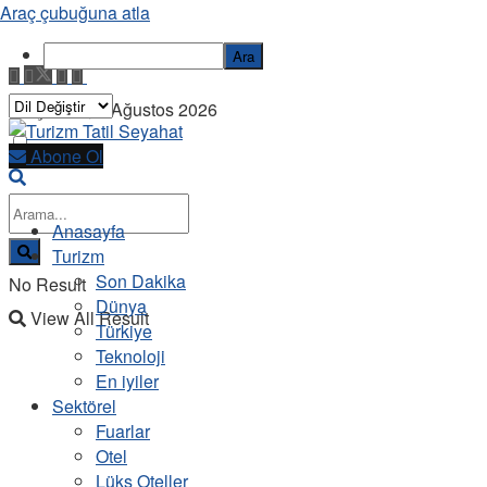
Araç çubuğuna atla
Ara
Perşembe, 6 Ağustos 2026
Abone Ol
Anasayfa
Turizm
Son Dakika
No Result
Dünya
View All Result
Türkiye
Teknoloji
En iyiler
Sektörel
Fuarlar
Otel
Lüks Oteller