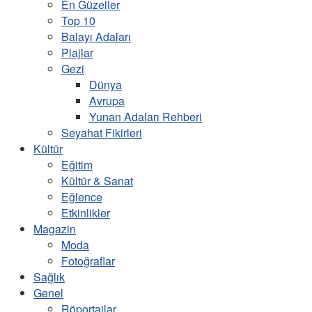
En Güzeller
Top 10
Balayı Adaları
Plajlar
Gezi
Dünya
Avrupa
Yunan Adaları Rehberi
Seyahat Fikirleri
Kültür
Eğitim
Kültür & Sanat
Eğlence
Etkinlikler
Magazin
Moda
Fotoğraflar
Sağlık
Genel
Röportajlar