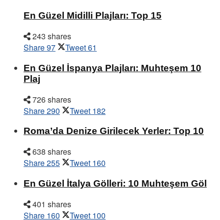
En Güzel Midilli Plajları: Top 15
243 shares
Share
97
Tweet
61
En Güzel İspanya Plajları: Muhteşem 10
Plaj
726 shares
Share
290
Tweet
182
Roma’da Denize Girilecek Yerler: Top 10
638 shares
Share
255
Tweet
160
En Güzel İtalya Gölleri: 10 Muhteşem Göl
401 shares
Share
160
Tweet
100