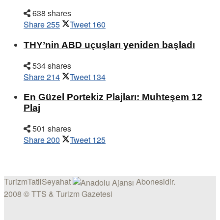
638 shares
Share
255
Tweet
160
THY’nin ABD uçuşları yeniden başladı
534 shares
Share
214
Tweet
134
En Güzel Portekiz Plajları: Muhteşem 12
Plaj
501 shares
Share
200
Tweet
125
TurizmTatilSeyahat
Abonesidir.
2008 © TTS & Turizm Gazetesi