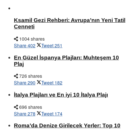
Ksamil Gezi Rehberi: Avrupa’nın Yeni Tatil
Cenneti
1004 shares
Share
402
Tweet
251
En Güzel İspanya Plajları: Muhteşem 10
Plaj
726 shares
Share
290
Tweet
182
İtalya Plajları ve En iyi 10 İtalya Plajı
696 shares
Share
278
Tweet
174
Roma’da Denize Girilecek Yerler: Top 10