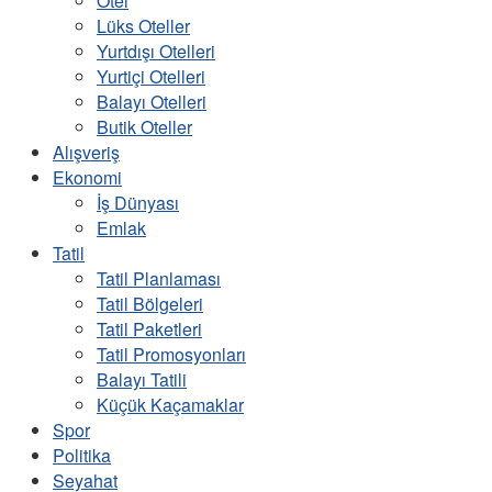
Otel
Lüks Oteller
Yurtdışı Otelleri
Yurtiçi Otelleri
Balayı Otelleri
Butik Oteller
Alışveriş
Ekonomi
İş Dünyası
Emlak
Tatil
Tatil Planlaması
Tatil Bölgeleri
Tatil Paketleri
Tatil Promosyonları
Balayı Tatili
Küçük Kaçamaklar
Spor
Politika
Seyahat