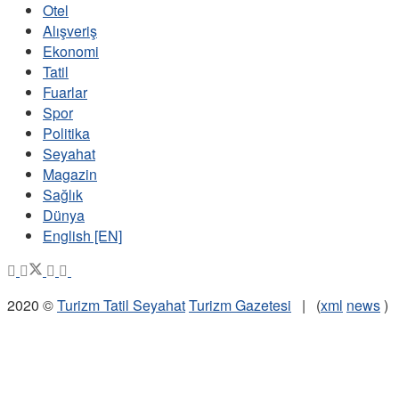
Otel
Alışveriş
Ekonomi
Tatil
Fuarlar
Spor
Politika
Seyahat
Magazin
Sağlık
Dünya
English [EN]
2020 ©
Turizm Tatil Seyahat
Turizm Gazetesi
| (
xml
news
)