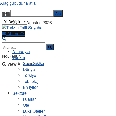
Araç çubuğuna atla
Ara
Perşembe, 6 Ağustos 2026
Abone Ol
Anasayfa
No Result
Turizm
Son Dakika
View All Result
Dünya
Türkiye
Teknoloji
En iyiler
Sektörel
Fuarlar
Otel
Lüks Oteller