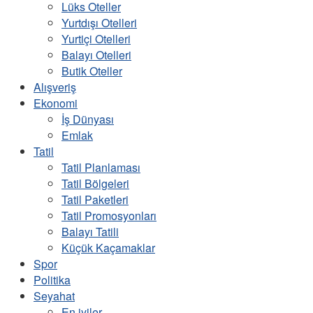
Lüks Oteller
Yurtdışı Otelleri
Yurtiçi Otelleri
Balayı Otelleri
Butik Oteller
Alışveriş
Ekonomi
İş Dünyası
Emlak
Tatil
Tatil Planlaması
Tatil Bölgeleri
Tatil Paketleri
Tatil Promosyonları
Balayı Tatili
Küçük Kaçamaklar
Spor
Politika
Seyahat
En iyiler