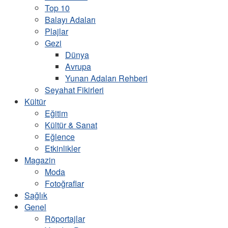
Top 10
Balayı Adaları
Plajlar
Gezi
Dünya
Avrupa
Yunan Adaları Rehberi
Seyahat Fikirleri
Kültür
Eğitim
Kültür & Sanat
Eğlence
Etkinlikler
Magazin
Moda
Fotoğraflar
Sağlık
Genel
Röportajlar