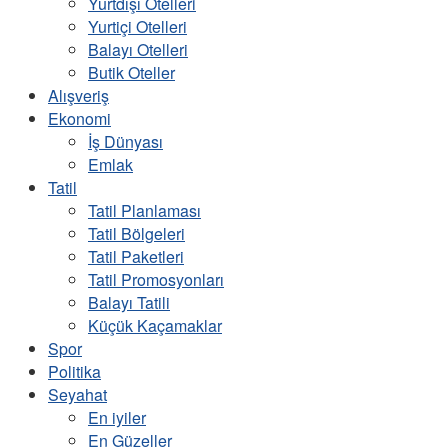
Yurtdışı Otelleri
Yurtiçi Otelleri
Balayı Otelleri
Butik Oteller
Alışveriş
Ekonomi
İş Dünyası
Emlak
Tatil
Tatil Planlaması
Tatil Bölgeleri
Tatil Paketleri
Tatil Promosyonları
Balayı Tatili
Küçük Kaçamaklar
Spor
Politika
Seyahat
En iyiler
En Güzeller