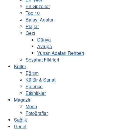
En Güzeller
Top 10
Balayı Adaları
Plajlar
Gezi
Dünya
Avrupa
Yunan Adaları Rehberi
Seyahat Fikirleri
Kültür
Eğitim
Kültür & Sanat
Eğlence
Etkinlikler
Magazin
Moda
Fotoğraflar
Sağlık
Genel