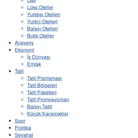
Otel
Lüks Oteller
Yurtdışı Otelleri
Yurtiçi Otelleri
Balayı Otelleri
Butik Oteller
Alışveriş
Ekonomi
İş Dünyası
Emlak
Tatil
Tatil Planlaması
Tatil Bölgeleri
Tatil Paketleri
Tatil Promosyonları
Balayı Tatili
Küçük Kaçamaklar
Spor
Politika
Seyahat