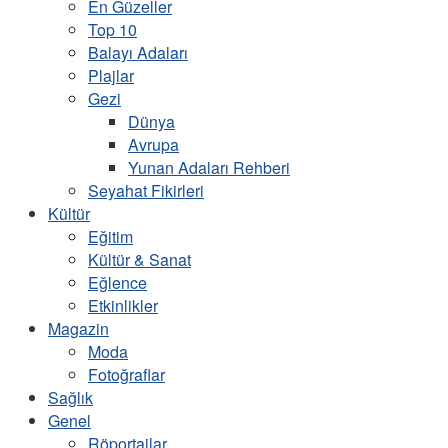
En Güzeller
Top 10
Balayı Adaları
Plajlar
Gezi
Dünya
Avrupa
Yunan Adaları Rehberi
Seyahat Fikirleri
Kültür
Eğitim
Kültür & Sanat
Eğlence
Etkinlikler
Magazin
Moda
Fotoğraflar
Sağlık
Genel
Röportajlar