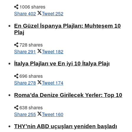
1006 shares
Share
402
Tweet
252
En Güzel İspanya Plajları: Muhteşem 10
Plaj
728 shares
Share
291
Tweet
182
İtalya Plajları ve En iyi 10 İtalya Plajı
696 shares
Share
278
Tweet
174
Roma’da Denize Girilecek Yerler: Top 10
638 shares
Share
255
Tweet
160
THY’nin ABD uçuşları yeniden başladı