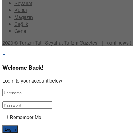
Seyahat
Kültür
Magazin
Sağlık
Genel
2020 ©
Turizm Tatil Seyahat
Turizm Gazetesi
| (
xml
news
)
Welcome Back!
Login to your account below
Remember Me