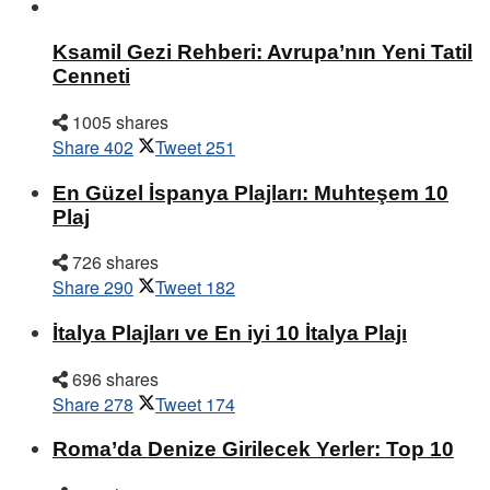
Ksamil Gezi Rehberi: Avrupa’nın Yeni Tatil
Cenneti
1005 shares
Share
402
Tweet
251
En Güzel İspanya Plajları: Muhteşem 10
Plaj
726 shares
Share
290
Tweet
182
İtalya Plajları ve En iyi 10 İtalya Plajı
696 shares
Share
278
Tweet
174
Roma’da Denize Girilecek Yerler: Top 10