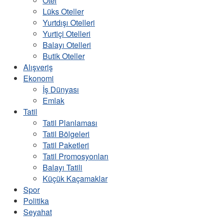
Otel
Lüks Oteller
Yurtdışı Otelleri
Yurtiçi Otelleri
Balayı Otelleri
Butik Oteller
Alışveriş
Ekonomi
İş Dünyası
Emlak
Tatil
Tatil Planlaması
Tatil Bölgeleri
Tatil Paketleri
Tatil Promosyonları
Balayı Tatili
Küçük Kaçamaklar
Spor
Politika
Seyahat