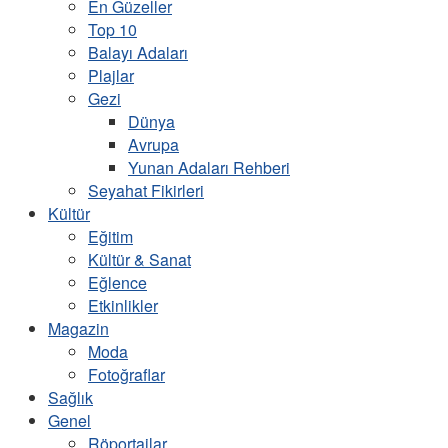
En Güzeller
Top 10
Balayı Adaları
Plajlar
Gezi
Dünya
Avrupa
Yunan Adaları Rehberi
Seyahat Fikirleri
Kültür
Eğitim
Kültür & Sanat
Eğlence
Etkinlikler
Magazin
Moda
Fotoğraflar
Sağlık
Genel
Röportajlar