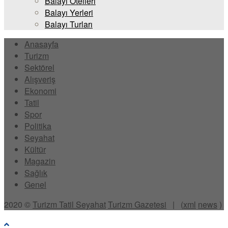
Balayı Otelleri
Balayı Yerleri
Balayı Turları
Anasayfa
Turizm
Sektörel
Alışveriş
Ekonomi
Tatil
Spor
Politika
Seyahat
Kültür
Magazin
Sağlık
Genel
2020 ©
Turizm Tatil Seyahat
Turizm Gazetesi
| (
xml
news
)