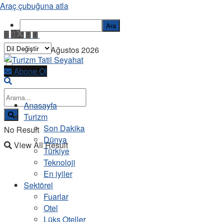
Araç çubuğuna atla
Ara
Cumartesi, 8 Ağustos 2026
Abone Ol
Anasayfa
Turizm
Son Dakika
No Result
Dünya
View All Result
Türkiye
Teknoloji
En iyiler
Sektörel
Fuarlar
Otel
Lüks Oteller