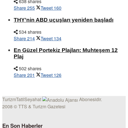
638 shares
Share
255
Tweet
160
THY’nin ABD uçuşları yeniden başladı
534 shares
Share
214
Tweet
134
En Güzel Portekiz Plajları: Muhteşem 12
Plaj
502 shares
Share
201
Tweet
126
TurizmTatilSeyahat
Abonesidir.
2008 © TTS & Turizm Gazetesi
En Son Haberler