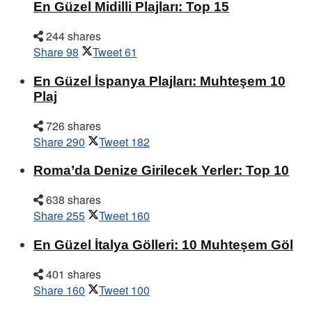
En Güzel Midilli Plajları: Top 15
244 shares
Share
98
Tweet
61
En Güzel İspanya Plajları: Muhteşem 10
Plaj
726 shares
Share
290
Tweet
182
Roma’da Denize Girilecek Yerler: Top 10
638 shares
Share
255
Tweet
160
En Güzel İtalya Gölleri: 10 Muhteşem Göl
401 shares
Share
160
Tweet
100