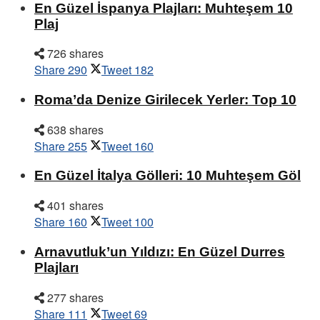
En Güzel İspanya Plajları: Muhteşem 10
Plaj
726 shares
Share
290
Tweet
182
Roma’da Denize Girilecek Yerler: Top 10
638 shares
Share
255
Tweet
160
En Güzel İtalya Gölleri: 10 Muhteşem Göl
401 shares
Share
160
Tweet
100
Arnavutluk’un Yıldızı: En Güzel Durres
Plajları
277 shares
Share
111
Tweet
69