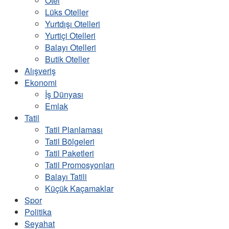
Otel
Lüks Oteller
Yurtdışı Otelleri
Yurtiçi Otelleri
Balayı Otelleri
Butik Oteller
Alışveriş
Ekonomi
İş Dünyası
Emlak
Tatil
Tatil Planlaması
Tatil Bölgeleri
Tatil Paketleri
Tatil Promosyonları
Balayı Tatili
Küçük Kaçamaklar
Spor
Politika
Seyahat