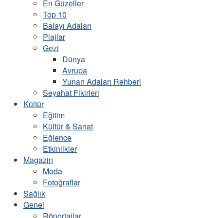
En Güzeller
Top 10
Balayı Adaları
Plajlar
Gezi
Dünya
Avrupa
Yunan Adaları Rehberi
Seyahat Fikirleri
Kültür
Eğitim
Kültür & Sanat
Eğlence
Etkinlikler
Magazin
Moda
Fotoğraflar
Sağlık
Genel
Röportajlar