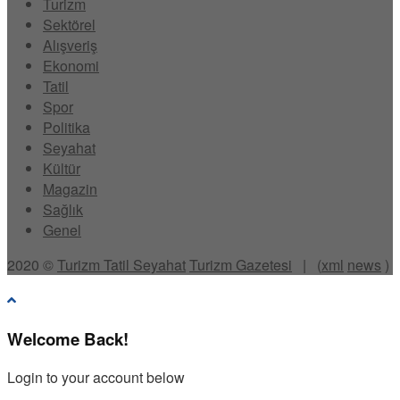
Turizm
Sektörel
Alışveriş
Ekonomi
Tatil
Spor
Politika
Seyahat
Kültür
Magazin
Sağlık
Genel
2020 ©
Turizm Tatil Seyahat
Turizm Gazetesi
| (
xml
news
)
Welcome Back!
Login to your account below