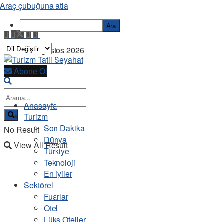
Araç çubuğuna atla
Ara
Cuma, 7 Ağustos 2026
Abone Ol
Anasayfa
Turizm
Son Dakika
No Result
Dünya
View All Result
Türkiye
Teknoloji
En iyiler
Sektörel
Fuarlar
Otel
Lüks Oteller