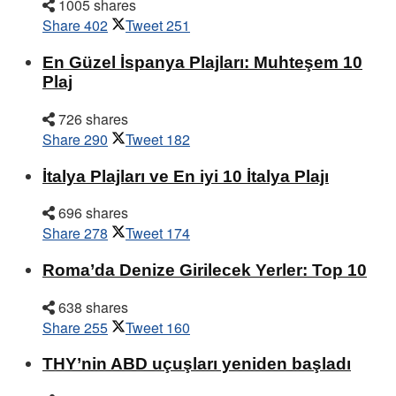
1005 shares
Share
402
Tweet
251
En Güzel İspanya Plajları: Muhteşem 10
Plaj
726 shares
Share
290
Tweet
182
İtalya Plajları ve En iyi 10 İtalya Plajı
696 shares
Share
278
Tweet
174
Roma’da Denize Girilecek Yerler: Top 10
638 shares
Share
255
Tweet
160
THY’nin ABD uçuşları yeniden başladı