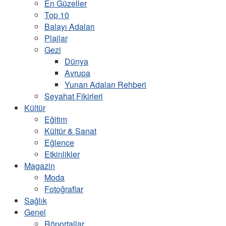
En Güzeller
Top 10
Balayı Adaları
Plajlar
Gezi
Dünya
Avrupa
Yunan Adaları Rehberi
Seyahat Fikirleri
Kültür
Eğitim
Kültür & Sanat
Eğlence
Etkinlikler
Magazin
Moda
Fotoğraflar
Sağlık
Genel
Röportajlar