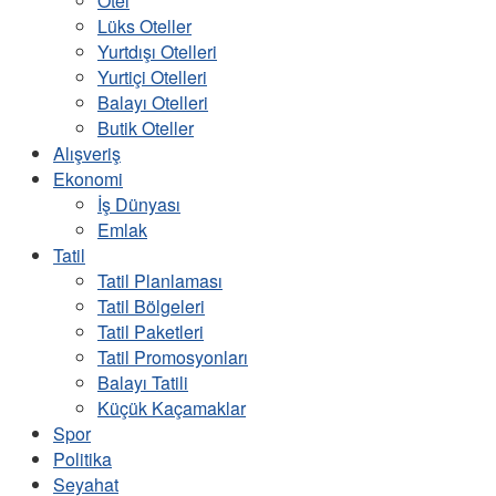
Otel
Lüks Oteller
Yurtdışı Otelleri
Yurtiçi Otelleri
Balayı Otelleri
Butik Oteller
Alışveriş
Ekonomi
İş Dünyası
Emlak
Tatil
Tatil Planlaması
Tatil Bölgeleri
Tatil Paketleri
Tatil Promosyonları
Balayı Tatili
Küçük Kaçamaklar
Spor
Politika
Seyahat