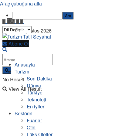
Araç çubuğuna atla
Ara
Cuma, 7 Ağustos 2026
Abone Ol
Anasayfa
Turizm
Son Dakika
No Result
Dünya
View All Result
Türkiye
Teknoloji
En iyiler
Sektörel
Fuarlar
Otel
Lüks Oteller