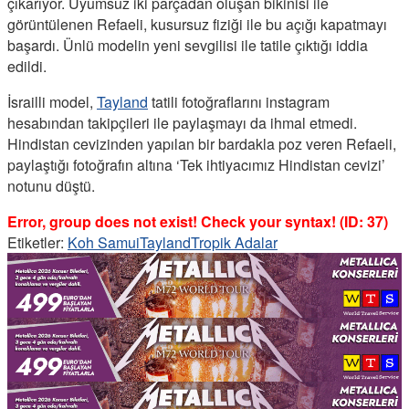
çıkarıyor. Uyumsuz iki parçadan oluşan bikinisi ile
görüntülenen Refaeli, kusursuz fiziği ile bu açığı kapatmayı
başardı. Ünlü modelin yeni sevgilisi ile tatile çıktığı iddia
edildi.
İsrailli model,
Tayland
tatili fotoğraflarını instagram
hesabından takipçileri ile paylaşmayı da ihmal etmedi.
Hindistan cevizinden yapılan bir bardakla poz veren Refaeli,
paylaştığı fotoğrafın altına ‘Tek ihtiyacımız Hindistan cevizi’
notunu düştü.
Error, group does not exist! Check your syntax! (ID: 37)
Etiketler:
Koh Samui
Tayland
Tropik Adalar