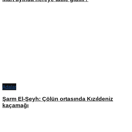
Adalar
Şarm El-Şeyh: Çölün ortasında Kızıldeniz
kaçamağı