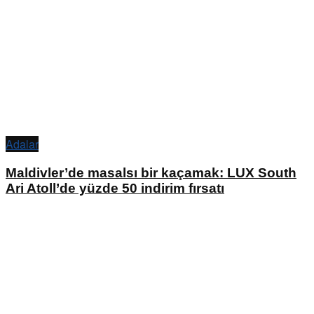
Adalar
Maldivler’de masalsı bir kaçamak: LUX South
Ari Atoll’de yüzde 50 indirim fırsatı