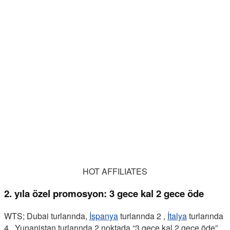
HOT AFFILIATES
2. yıla özel promosyon: 3 gece kal 2 gece öde
WTS; Dubai turlarında,
İspanya
turlarında 2 ,
İtalya
turlarında
4 , Yunanistan turlarında 2 noktada “3 gece kal 2 gece öde”