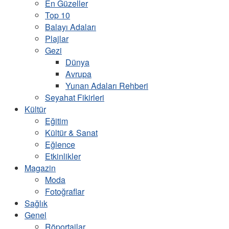
En Güzeller
Top 10
Balayı Adaları
Plajlar
Gezi
Dünya
Avrupa
Yunan Adaları Rehberi
Seyahat Fikirleri
Kültür
Eğitim
Kültür & Sanat
Eğlence
Etkinlikler
Magazin
Moda
Fotoğraflar
Sağlık
Genel
Röportajlar