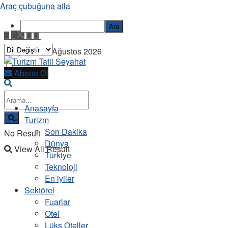
Araç çubuğuna atla
Ara
Perşembe, 6 Ağustos 2026
Abone Ol
Anasayfa
Turizm
Son Dakika
No Result
Dünya
View All Result
Türkiye
Teknoloji
En iyiler
Sektörel
Fuarlar
Otel
Lüks Oteller