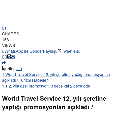
21
SHARES
158
VIEWS
WhatsApp ile Gönder
Paylaş
Tweetle
İçerik
gizle
1
World Travel Service 12. yılı şerefine yaptığı promosyonları
açıkladı / Turizm Haberleri
1.1
2. yıla özel promosyon: 3 gece kal 2 gece öde
World Travel Service 12. yılı şerefine
yaptığı promosyonları açıkladı /