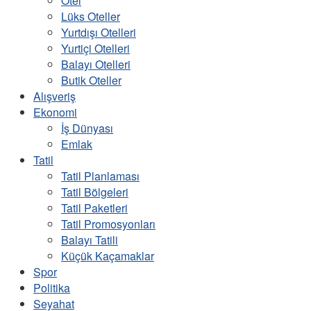
Otel
Lüks Oteller
Yurtdışı Otelleri
Yurtiçi Otelleri
Balayı Otelleri
Butik Oteller
Alışveriş
Ekonomi
İş Dünyası
Emlak
Tatil
Tatil Planlaması
Tatil Bölgeleri
Tatil Paketleri
Tatil Promosyonları
Balayı Tatili
Küçük Kaçamaklar
Spor
Politika
Seyahat