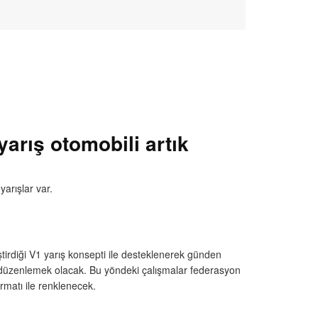
arış otomobili artık
yarışlar var.
iştirdiği V1 yarış konsepti ile desteklenerek günden
 düzenlemek olacak. Bu yöndeki çalışmalar federasyon
rmatı ile renklenecek.