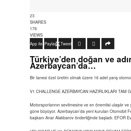
23
SHARES
176
VIEWS
WhatsApp ile Gönder
Paylaş
Tweetle
Türkiye’den doğan ve adım
Azerbaycan’da…
Bir tanesi özel üretim olmak üzere 16 adet yarış otomobi
V1 CHALLENGE AZERBAYCAN HAZIRLIKLARI TAM 
Motorsporlarının sevilmesine ve en önemlisi ulaşılır ve 
güne büyüyor. Azerbaycan’da yeni kurulan Otomobil Fe
başkanı Anar Alakbarov önderliğinde başladı. EFOR Event