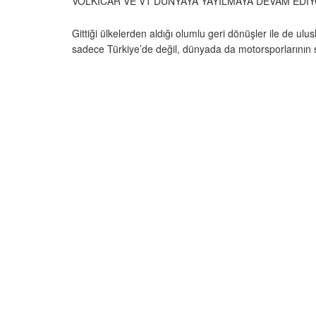
VOLKICAR VE V1 DÜNYAYA YAYILMAYA DEVAM EDİ
Gittiği ülkelerden aldığı olumlu geri dönüşler ile de ulu
sadece Türkiye’de değil, dünyada da motorsporlarının 