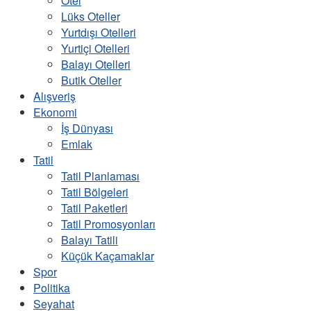
Otel
Lüks Oteller
Yurtdışı Otelleri
Yurtiçi Otelleri
Balayı Otelleri
Butik Oteller
Alışveriş
Ekonomi
İş Dünyası
Emlak
Tatil
Tatil Planlaması
Tatil Bölgeleri
Tatil Paketleri
Tatil Promosyonları
Balayı Tatili
Küçük Kaçamaklar
Spor
Politika
Seyahat