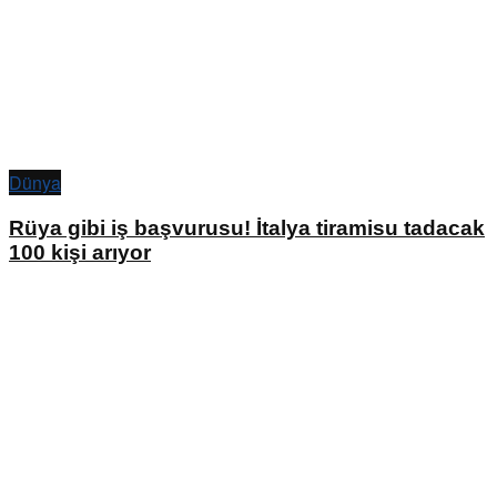
Dünya
Rüya gibi iş başvurusu! İtalya tiramisu tadacak
100 kişi arıyor