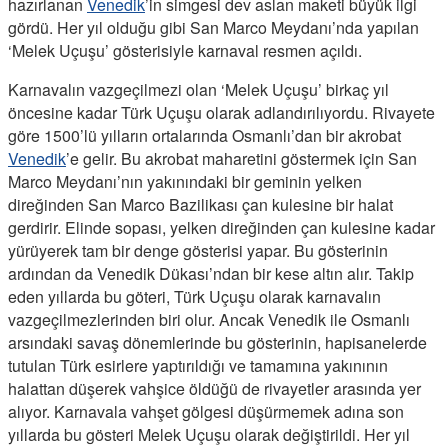
hazırlanan
Venedik
’in simgesi dev aslan maketi büyük ilgi
gördü. Her yıl olduğu gibi San Marco Meydanı’nda yapılan
‘Melek Uçuşu’ gösterisiyle karnaval resmen açıldı.
Karnavalın vazgeçilmezi olan ‘Melek Uçuşu’ birkaç yıl
öncesine kadar Türk Uçuşu olarak adlandırılıyordu. Rivayete
göre 1500’lü yılların ortalarında Osmanlı’dan bir akrobat
Venedik
’e gelir. Bu akrobat maharetini göstermek için San
Marco Meydanı’nın yakınındaki bir geminin yelken
direğinden San Marco Bazilikası çan kulesine bir halat
gerdirir. Elinde sopası, yelken direğinden çan kulesine kadar
yürüyerek tam bir denge gösterisi yapar. Bu gösterinin
ardından da Venedik Dükası’ndan bir kese altın alır. Takip
eden yıllarda bu göteri, Türk Uçuşu olarak karnavalın
vazgeçilmezlerinden biri olur. Ancak Venedik ile Osmanlı
arsındaki savaş dönemlerinde bu gösterinin, hapisanelerde
tutulan Türk esirlere yaptırıldığı ve tamamına yakınının
halattan düşerek vahşice öldüğü de rivayetler arasında yer
alıyor. Karnavala vahşet gölgesi düşürmemek adına son
yıllarda bu gösteri Melek Uçuşu olarak değiştirildi. Her yıl