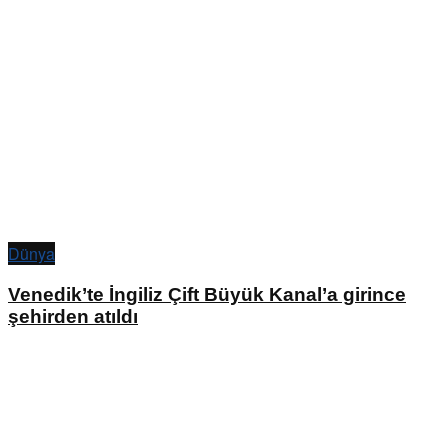
Dünya
Venedik’te İngiliz Çift Büyük Kanal’a girince
şehirden atıldı