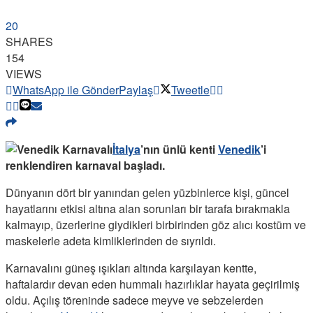
20
SHARES
154
VIEWS
WhatsApp ile Gönder
Paylaş
Tweetle
İtalya
’nın ünlü kenti
Venedik
’i
renklendiren karnaval başladı.
Dünyanın dört bir yanından gelen yüzbinlerce kişi, güncel
hayatlarını etkisi altına alan sorunları bir tarafa bırakmakla
kalmayıp, üzerlerine giydikleri birbirinden göz alıcı kostüm ve
maskelerle adeta kimliklerinden de sıyrıldı.
Karnavalını güneş ışıkları altında karşılayan kentte,
haftalardır devan eden hummalı hazırlıklar hayata geçirilmiş
oldu. Açılış töreninde sadece meyve ve sebzelerden