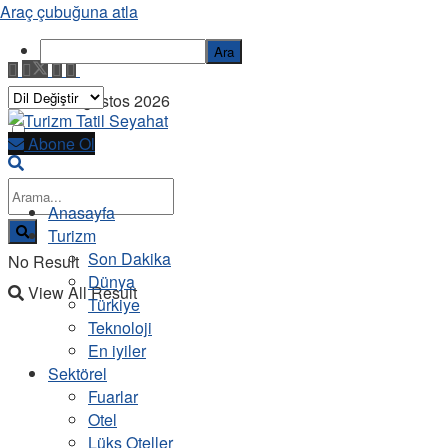
Araç çubuğuna atla
Ara
Cuma, 7 Ağustos 2026
Abone Ol
Anasayfa
Turizm
Son Dakika
No Result
Dünya
View All Result
Türkiye
Teknoloji
En iyiler
Sektörel
Fuarlar
Otel
Lüks Oteller