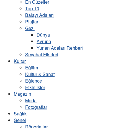
En Güzeller
Top 10
Balayı Adaları
Plajlar
Gezi
Dünya
Avrupa
Yunan Adaları Rehberi
Seyahat Fikirleri
Kültür
Eğitim
Kültür & Sanat
Eğlence
Etkinlikler
Magazin
Moda
Fotoğraflar
Sağlık
Genel
Röportajlar