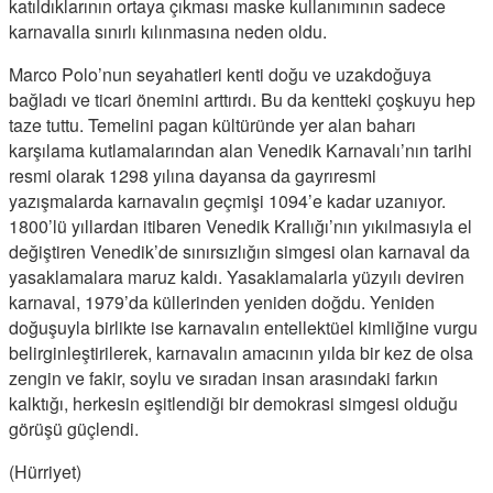
katıldıklarının ortaya çıkması maske kullanımının sadece
karnavalla sınırlı kılınmasına neden oldu.
Marco Polo’nun seyahatleri kenti doğu ve uzakdoğuya
bağladı ve ticari önemini arttırdı. Bu da kentteki çoşkuyu hep
taze tuttu. Temelini pagan kültüründe yer alan baharı
karşılama kutlamalarından alan Venedik Karnavalı’nın tarihi
resmi olarak 1298 yılına dayansa da gayrıresmi
yazışmalarda karnavalın geçmişi 1094’e kadar uzanıyor.
1800’lü yıllardan itibaren Venedik Krallığı’nın yıkılmasıyla el
değiştiren Venedik’de sınırsızlığın simgesi olan karnaval da
yasaklamalara maruz kaldı. Yasaklamalarla yüzyılı deviren
karnaval, 1979’da küllerinden yeniden doğdu. Yeniden
doğuşuyla birlikte ise karnavalın entellektüel kimliğine vurgu
belirginleştirilerek, karnavalın amacının yılda bir kez de olsa
zengin ve fakir, soylu ve sıradan insan arasındaki farkın
kalktığı, herkesin eşitlendiği bir demokrasi simgesi olduğu
görüşü güçlendi.
(Hürriyet)