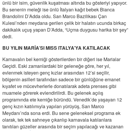
ünlü bir isim, güvenlik kuşatması altında bu gösteriyi yapıyor.
Bu senenin meleği ise ünlü İtalyan kağıt bebek Bianca
Brandolini D’Adda oldu. San Marco Bazilikası Çan
Kulesi’nden meydana gerilen çelik bir halatın ucunda birkaç
dakikalık uçuş yapan D’Adda, “Uçma duygusu harika bir şey”
dedi.
BU YILIN MARİA’SI MISS ITALYA’YA KATILACAK
Karnavalın bel kemiği gösterilerden bir diğeri ise Marialar
Geçidi. Eski zamanlardaki bir geleneğe göre, her yıl,
evlenmek isteyen genç kızlar arasından 12’si seçilir,
bölgenin asilleri tarafından sadece bir günlüğüne emanet
kıyafet ve mücevherlerle donatılarak adeta prenses gibi
muamele görerek evlendirilirdi. Bu gelenek açılış
programında ete kemiğe büründü. Venedik’de yaşayan 12
genç kızın katılımıyla yapılan yürüyüş, San Marco
Meydanı’nda sona erdi. Bu sene geleneksel programa ek
olarak, tek tek sahneye çıkarılıp karnavala katılanlara
tanıtılan güzeller arasında bir seçim yapılacağı ve kazanan