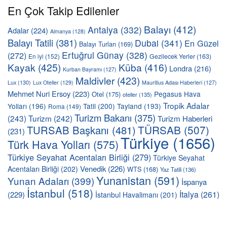
En Çok Takip Edilenler
Balayı
(412)
Antalya
(332)
Adalar
(224)
Almanya
(128)
Balayı Tatili
(381)
Dubai
(341)
En Güzel
Balayı Turları
(169)
Ertuğrul Günay
(328)
(272)
En iyi
(152)
Gezilecek Yerler
(163)
Kayak
(425)
Küba
(416)
Londra
(216)
Kurban Bayramı
(127)
Maldivler
(423)
Lux
(130)
Lux Oteller
(129)
Mauritius Adası Haberleri
(127)
Mehmet Nuri Ersoy
(223)
Pegasus Hava
Otel
(175)
oteller
(135)
Tropik Adalar
Yolları
(196)
Tatil
(200)
Tayland
(193)
Roma
(149)
Turizm Bakanı
(375)
(243)
Turizm
(242)
Turizm Haberleri
TÜRSAB
(507)
TURSAB Başkanı
(481)
(231)
Türkiye
(1656)
Türk Hava Yolları
(575)
Türkiye Seyahat Acentaları Birliği
(279)
Türkiye Seyahat
Venedik
(226)
Acentaları Birliği
(202)
WTS
(168)
Yaz Tatili
(136)
Yunanistan
(591)
Yunan Adaları
(399)
İspanya
İstanbul
(518)
İtalya
(261)
(229)
İstanbul Havalimanı
(201)