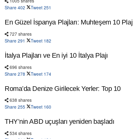
1005 shares
Share
402
Tweet
251
En Güzel İspanya Plajları: Muhteşem 10 Plaj
727 shares
Share
291
Tweet
182
İtalya Plajları ve En iyi 10 İtalya Plajı
696 shares
Share
278
Tweet
174
Roma’da Denize Girilecek Yerler: Top 10
638 shares
Share
255
Tweet
160
THY’nin ABD uçuşları yeniden başladı
534 shares