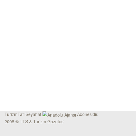
TurizmTatilSeyahat
Abonesidir.
2008 © TTS & Turizm Gazetesi