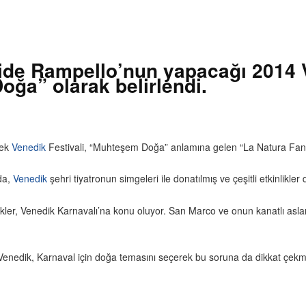
ide Rampello’nun yapacağı 2014 
oğa” olarak belirlendi.
cek
Venedik
Festivali, “Muhteşem Doğa” anlamına gelen “La Natura Fanta
lda,
Venedik
şehri tiyatronun simgeleri ile donatılmış ve çeşitli etkinlikler
r, Venedik Karnavalı’na konu oluyor. San Marco ve onun kanatlı aslanı
Venedik, Karnaval için doğa temasını seçerek bu soruna da dikkat çekme