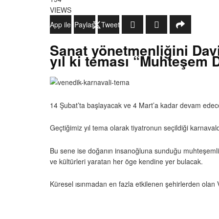
VIEWS
WhatsApp ile Gönder
Paylaş
Tweetle
Sanat yönetmenliğini Dav
yıl ki teması “Muhteşem D
14 Şubat’ta başlayacak ve 4 Mart’a kadar devam ede
Geçtiğimiz yıl tema olarak tiyatronun seçildiği karnava
Bu sene ise doğanın insanoğluna sunduğu muhteşemlikle
ve kültürleri yaratan her öge kendine yer bulacak.
Küresel ısınmadan en fazla etkilenen şehirlerden olan 