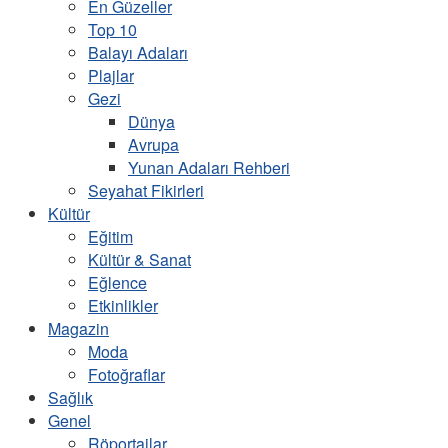
En Güzeller
Top 10
Balayı Adaları
Plajlar
Gezi
Dünya
Avrupa
Yunan Adaları Rehberi
Seyahat Fikirleri
Kültür
Eğitim
Kültür & Sanat
Eğlence
Etkinlikler
Magazin
Moda
Fotoğraflar
Sağlık
Genel
Röportajlar