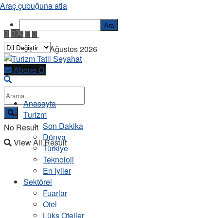
Araç çubuğuna atla
Ara
Cumartesi, 8 Ağustos 2026
Abone Ol
Anasayfa
Turizm
Son Dakika
No Result
Dünya
View All Result
Türkiye
Teknoloji
En iyiler
Sektörel
Fuarlar
Otel
Lüks Oteller