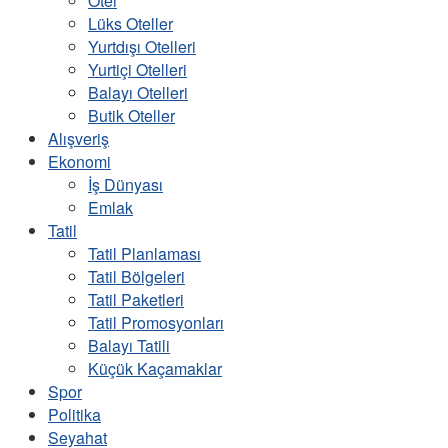
Otel
Lüks Oteller
Yurtdışı Otelleri
Yurtiçi Otelleri
Balayı Otelleri
Butik Oteller
Alışveriş
Ekonomi
İş Dünyası
Emlak
Tatil
Tatil Planlaması
Tatil Bölgeleri
Tatil Paketleri
Tatil Promosyonları
Balayı Tatili
Küçük Kaçamaklar
Spor
Politika
Seyahat