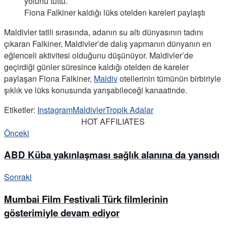
Fiona Falkiner kaldığı lüks otelden kareleri paylaştı
Maldivler tatili sırasında, adanın su altı dünyasının tadını
çıkaran Falkiner, Maldivler’de dalış yapmanın dünyanın en
eğlenceli aktivitesi olduğunu düşünüyor. Maldivler’de
geçirdiği günler süresince kaldığı otelden de kareler
paylaşan Fiona Falkiner,
Maldiv
otellerinin tümünün birbiriyle
şıklık ve lüks konusunda yarışabileceği kanaatinde.
Etiketler:
Instagram
Maldivler
Tropik Adalar
HOT AFFILIATES
Önceki
ABD Küba yakınlaşması sağlık alanına da yansıdı
Sonraki
Mumbai Film Festivali Türk filmlerinin
gösterimiyle devam ediyor