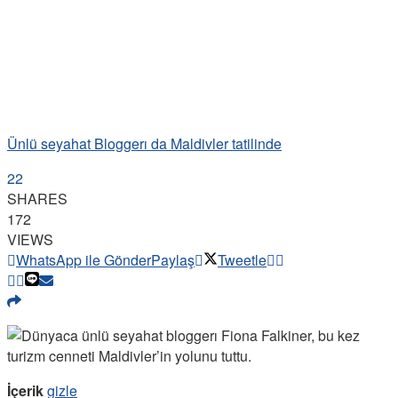
Ünlü seyahat Bloggerı da Maldivler tatilinde
22
SHARES
172
VIEWS
WhatsApp ile Gönder
Paylaş
Tweetle
İçerik
gizle