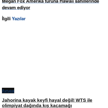
Megan Fox Amerika turuna Hawaii sahillerinde
devam ediyor
İlgili
Yazılar
Avrupa
Jahorina kayak keyfi hayal değil! WTS ile
olimpiyat dağında kış kaçamağı