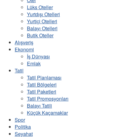
Otel
Lüks Oteller
Yurtdışı Otelleri
Yurtiçi Otelleri
Balayı Otelleri
Butik Oteller
Alışveriş
Ekonomi
İş Dünyası
Emlak
Tatil
Tatil Planlaması
Tatil Bölgeleri
Tatil Paketleri
Tatil Promosyonları
Balayı Tatili
Küçük Kaçamaklar
Spor
Politika
Seyahat