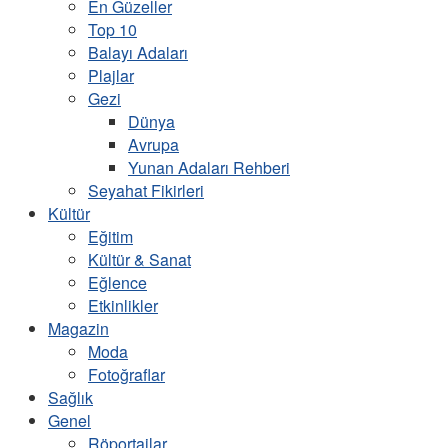
En Güzeller
Top 10
Balayı Adaları
Plajlar
Gezi
Dünya
Avrupa
Yunan Adaları Rehberi
Seyahat Fikirleri
Kültür
Eğitim
Kültür & Sanat
Eğlence
Etkinlikler
Magazin
Moda
Fotoğraflar
Sağlık
Genel
Röportajlar