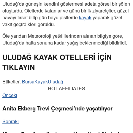
Uludağ’da güneşin kendini göstermesi adeta görsel bir şölen
oluşturdu. Otellerde kalanlar ve günü birlik ziyaretçiler, güzel
havayı fırsat bilip gün boyu pistlerde
kayak
yaparak güzel
vakit geçirdikleri görüldü.
Öte yandan Meteoroloji yetkililerinden alınan bilgiye göre,
Uludağ’da hafta sonuna kadar yağış beklenmediği bildirildi.
ULUDAĞ KAYAK OTELLERİ İÇİN
TIKLAYIN
Etiketler:
Bursa
Kayak
Uludağ
HOT AFFILIATES
Önceki
Anita Ekberg Trevi Çeşmesi’nde yaşatılıyor
Sonraki