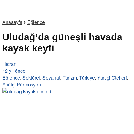
Anasayfa
Eğlence
Uludağ’da güneşli havada
kayak keyfi
Hicran
12 yıl önce
Eğlence
,
Sektörel
,
Seyahat
,
Turizm
,
Türkiye
,
Yurtiçi Otelleri
,
Yurtiçi Promosyon