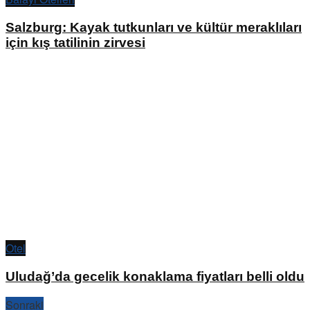
Salzburg: Kayak tutkunları ve kültür meraklıları
için kış tatilinin zirvesi
Otel
Uludağ’da gecelik konaklama fiyatları belli oldu
Sonraki