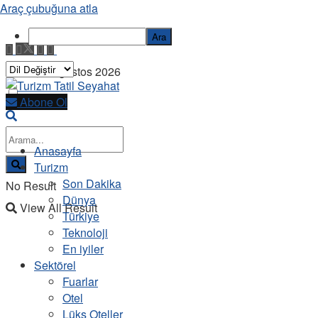
Araç çubuğuna atla
Ara
Cuma, 7 Ağustos 2026
Abone Ol
Anasayfa
Turizm
Son Dakika
No Result
Dünya
View All Result
Türkiye
Teknoloji
En iyiler
Sektörel
Fuarlar
Otel
Lüks Oteller