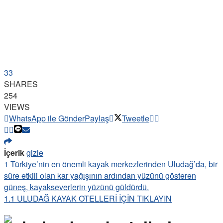
33
SHARES
254
VIEWS
WhatsApp ile Gönder
Paylaş
Tweetle
İçerik
gizle
1
Türkiye’nin en önemli kayak merkezlerinden Uludağ’da, bir
süre etkili olan kar yağışının ardından yüzünü gösteren
güneş, kayakseverlerin yüzünü güldürdü.
1.1
ULUDAĞ KAYAK OTELLERİ İÇİN TIKLAYIN