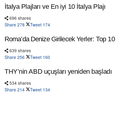
İtalya Plajları ve En iyi 10 İtalya Plajı
696 shares
Share
278
Tweet
174
Roma’da Denize Girilecek Yerler: Top 10
639 shares
Share
256
Tweet
160
THY’nin ABD uçuşları yeniden başladı
534 shares
Share
214
Tweet
134