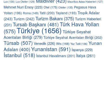
Maldivler
(423)
Lux
(130)
Lux Oteller
(129)
Mauritius Adası Haberleri
(127)
Mehmet Nuri Ersoy
(223)
Pegasus Hava
Otel
(175)
Oteller
(135)
Tropik Adalar
Yolları
(196)
Tatil
(200)
Tayland
(193)
Roma
(149)
Turizm Bakanı
(375)
(243)
Turizm
(242)
Turizm Haberleri
Türk Hava Yolları
Tursab Başkanı
(481)
(231)
Türkiye
(1656)
(575)
Türkiye Seyahat
Acentaları Birliği
(279)
Türkiye Seyahat Acentaları Birliği
(202)
Türsab
(507)
Yunan
Venedik
(226)
Wts
(168)
Yaz Tatili
(136)
Yunanistan
(591)
Adaları
(400)
İspanya
(229)
İstanbul
(518)
İtalya
(261)
İstanbul Havalimanı
(201)