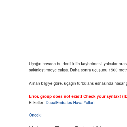
Uçağın havada bu denli irtifa kaybetmesi, yolcular aras
sakinleştirmeye çalıştı. Daha sonra uçuşunu 1500 metr
Alınan bilgiye göre, uçağın türbülans esnasında hasar gör
Error, group does not exist! Check your syntax! (ID
Etiketler:
Dubai
Emirates Hava Yolları
Önceki