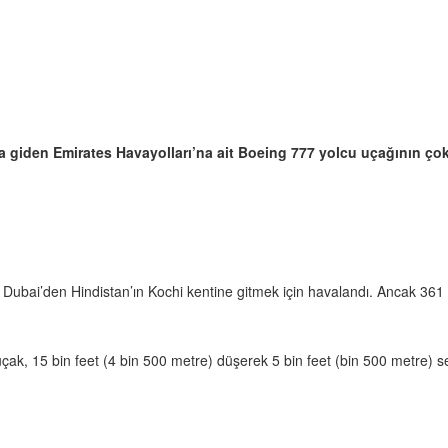
a giden Emirates Havayolları’na ait Boeing 777 yolcu uçağının ço
, Dubai’den Hindistan’ın Kochi kentine gitmek için havalandı. Ancak 361
uçak, 15 bin feet (4 bin 500 metre) düşerek 5 bin feet (bin 500 metre) se