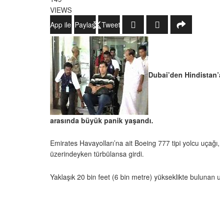
VIEWS
WhatsApp ile Gönder
Paylaş
Tweetle
Dubai’den Hindistan’
arasında büyük panik yaşandı.
Emirates Havayolları’na ait Boeing 777 tipi yolcu uçağı
üzerindeyken türbülansa girdi.
Yaklaşık 20 bin feet (6 bin metre) yükseklikte bulunan 