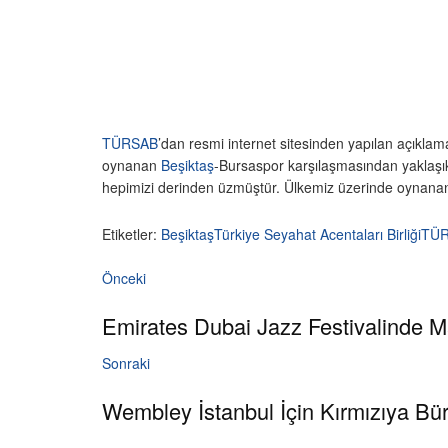
TÜRSAB
’dan resmi internet sitesinden yapılan açıkla
oynanan
Beşiktaş
-Bursaspor karşılaşmasından yaklaşık
hepimizi derinden üzmüştür. Ülkemiz üzerinde oynanan bu 
Etiketler:
Beşiktaş
Türkiye Seyahat Acentaları Birliği
TÜ
Önceki
Emirates Dubai Jazz Festivalinde M
Sonraki
Wembley İstanbul İçin Kırmızıya Bü