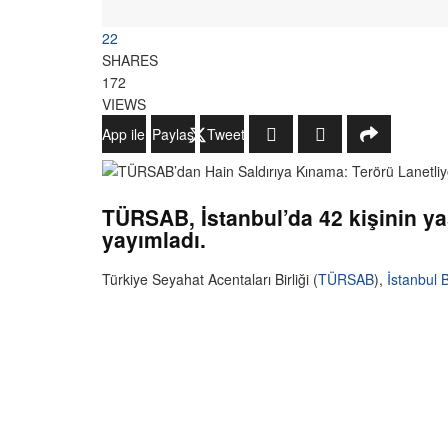
22
SHARES
172
VIEWS
WhatsApp ile Gönder
Paylaş
Tweetle
TÜRSAB, İstanbul’da 42 kişinin yaş
yayımladı.
Türkiye Seyahat Acentaları Birliği (
TÜRSAB
),
İstanbul
B