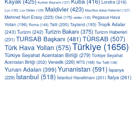
Kayak
(425)
Küba
(416)
Londra
(216)
Kurban Bayramı
(127)
Maldivler
(423)
Lux
(130)
Lux Oteller
(129)
Mauritius Adası Haberleri
(127)
Mehmet Nuri Ersoy
(223)
Pegasus Hava
Otel
(175)
oteller
(135)
Tropik Adalar
Yolları
(196)
Tatil
(200)
Tayland
(193)
Roma
(149)
Turizm Bakanı
(375)
(243)
Turizm
(242)
Turizm Haberleri
TÜRSAB
(507)
TURSAB Başkanı
(481)
(231)
Türkiye
(1656)
Türk Hava Yolları
(575)
Türkiye Seyahat Acentaları Birliği
(279)
Türkiye Seyahat
Venedik
(226)
Acentaları Birliği
(202)
WTS
(168)
Yaz Tatili
(136)
Yunanistan
(591)
Yunan Adaları
(399)
İspanya
İstanbul
(518)
İtalya
(261)
(229)
İstanbul Havalimanı
(201)