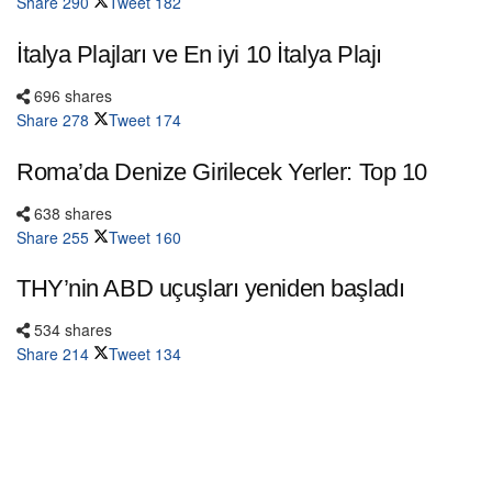
Share
290
Tweet
182
İtalya Plajları ve En iyi 10 İtalya Plajı
696 shares
Share
278
Tweet
174
Roma’da Denize Girilecek Yerler: Top 10
638 shares
Share
255
Tweet
160
THY’nin ABD uçuşları yeniden başladı
534 shares
Share
214
Tweet
134