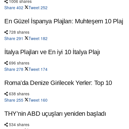
1006 shares
Share
402
Tweet
252
En Güzel İspanya Plajları: Muhteşem 10 Plaj
728 shares
Share
291
Tweet
182
İtalya Plajları ve En iyi 10 İtalya Plajı
696 shares
Share
278
Tweet
174
Roma’da Denize Girilecek Yerler: Top 10
638 shares
Share
255
Tweet
160
THY’nin ABD uçuşları yeniden başladı
534 shares