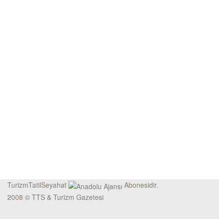
TurizmTatilSeyahat
Abonesidir.
2008 © TTS & Turizm Gazetesi