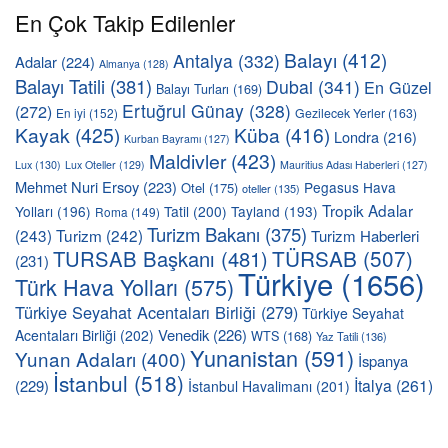
En Çok Takip Edilenler
Balayı
(412)
Antalya
(332)
Adalar
(224)
Almanya
(128)
Balayı Tatili
(381)
Dubai
(341)
En Güzel
Balayı Turları
(169)
Ertuğrul Günay
(328)
(272)
En iyi
(152)
Gezilecek Yerler
(163)
Kayak
(425)
Küba
(416)
Londra
(216)
Kurban Bayramı
(127)
Maldivler
(423)
Lux
(130)
Lux Oteller
(129)
Mauritius Adası Haberleri
(127)
Mehmet Nuri Ersoy
(223)
Pegasus Hava
Otel
(175)
oteller
(135)
Tropik Adalar
Yolları
(196)
Tatil
(200)
Tayland
(193)
Roma
(149)
Turizm Bakanı
(375)
(243)
Turizm
(242)
Turizm Haberleri
TÜRSAB
(507)
TURSAB Başkanı
(481)
(231)
Türkiye
(1656)
Türk Hava Yolları
(575)
Türkiye Seyahat Acentaları Birliği
(279)
Türkiye Seyahat
Venedik
(226)
Acentaları Birliği
(202)
WTS
(168)
Yaz Tatili
(136)
Yunanistan
(591)
Yunan Adaları
(400)
İspanya
İstanbul
(518)
İtalya
(261)
(229)
İstanbul Havalimanı
(201)