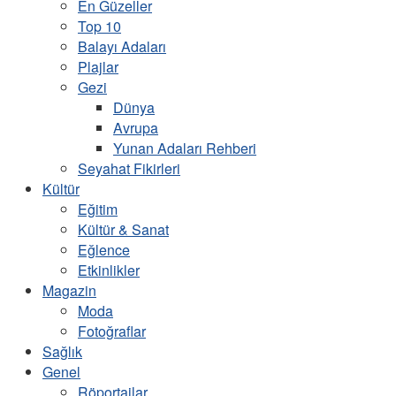
En Güzeller
Top 10
Balayı Adaları
Plajlar
Gezi
Dünya
Avrupa
Yunan Adaları Rehberi
Seyahat Fikirleri
Kültür
Eğitim
Kültür & Sanat
Eğlence
Etkinlikler
Magazin
Moda
Fotoğraflar
Sağlık
Genel
Röportajlar