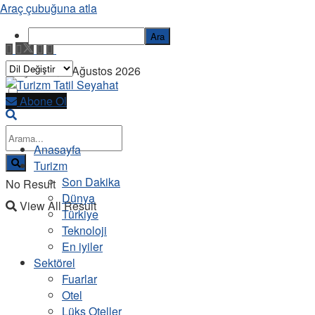
Araç çubuğuna atla
Ara
Perşembe, 6 Ağustos 2026
Abone Ol
Anasayfa
Turizm
Son Dakika
No Result
Dünya
View All Result
Türkiye
Teknoloji
En iyiler
Sektörel
Fuarlar
Otel
Lüks Oteller