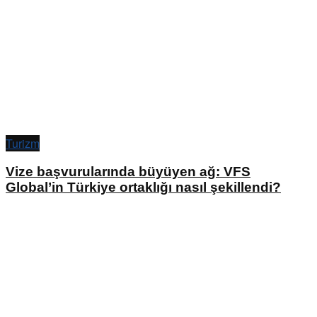
Turizm
Vize başvurularında büyüyen ağ: VFS
Global’in Türkiye ortaklığı nasıl şekillendi?