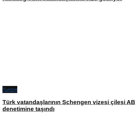
Turizm
Türk vatandaşlarının Schengen vizesi çilesi AB
denetimine taşındı