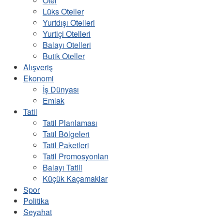
Otel
Lüks Oteller
Yurtdışı Otelleri
Yurtiçi Otelleri
Balayı Otelleri
Butik Oteller
Alışveriş
Ekonomi
İş Dünyası
Emlak
Tatil
Tatil Planlaması
Tatil Bölgeleri
Tatil Paketleri
Tatil Promosyonları
Balayı Tatili
Küçük Kaçamaklar
Spor
Politika
Seyahat