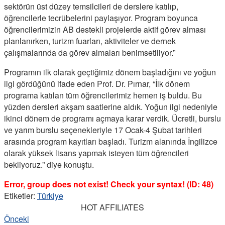
sektörün üst düzey temsilcileri de derslere katılıp,
öğrencilerle tecrübelerini paylaşıyor. Program boyunca
öğrencilerimizin AB destekli projelerde aktif görev alması
planlanırken, turizm fuarları, aktiviteler ve dernek
çalışmalarında da görev almaları benimsetiliyor.”
Programın ilk olarak geçtiğimiz dönem başladığını ve yoğun
ilgi gördüğünü ifade eden Prof. Dr. Pırnar, “İlk dönem
programa katılan tüm öğrencilerimiz hemen iş buldu. Bu
yüzden dersleri akşam saatlerine aldık. Yoğun ilgi nedeniyle
ikinci dönem de programı açmaya karar verdik. Ücretli, burslu
ve yarım burslu seçenekleriyle 17 Ocak-4 Şubat tarihleri
arasında program kayıtları başladı. Turizm alanında İngilizce
olarak yüksek lisans yapmak isteyen tüm öğrencileri
bekliyoruz.” diye konuştu.
Error, group does not exist! Check your syntax! (ID: 48)
Etiketler:
Türkiye
HOT AFFILIATES
Önceki