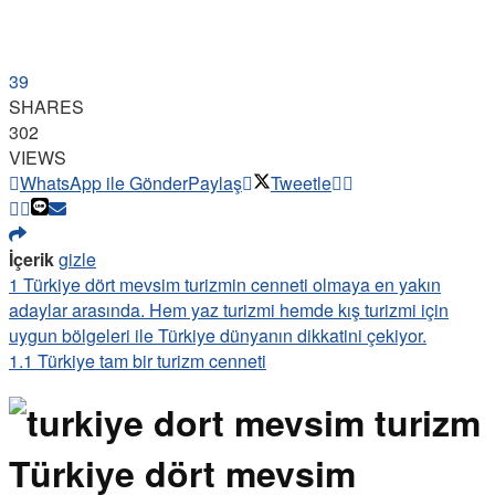
39
SHARES
302
VIEWS
WhatsApp ile Gönder
Paylaş
Tweetle
İçerik
gizle
1
Türkiye dört mevsim turizmin cenneti olmaya en yakın
adaylar arasında. Hem yaz turizmi hemde kış turizmi için
uygun bölgeleri ile Türkiye dünyanın dikkatini çekiyor.
1.1
Türkiye tam bir turizm cenneti
Türkiye dört mevsim