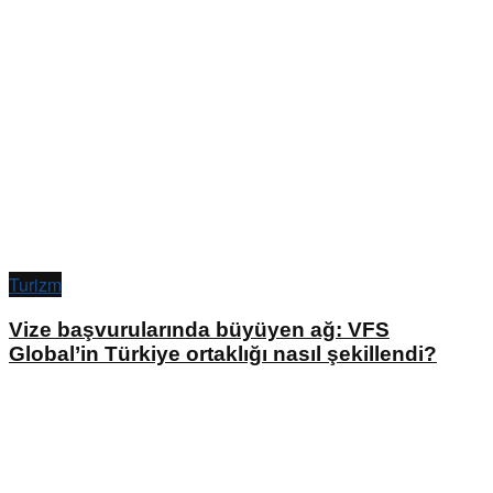
Turizm
Vize başvurularında büyüyen ağ: VFS
Global’in Türkiye ortaklığı nasıl şekillendi?