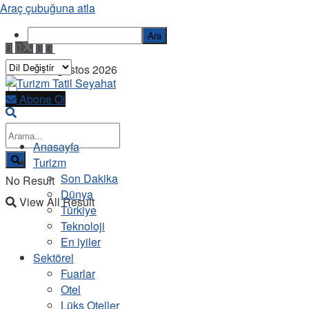
Araç çubuğuna atla
Ara
Cuma, 7 Ağustos 2026
Abone Ol
Anasayfa
Turizm
Son Dakika
No Result
Dünya
View All Result
Türkiye
Teknoloji
En iyiler
Sektörel
Fuarlar
Otel
Lüks Oteller