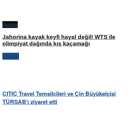
Avrupa
Jahorina kayak keyfi hayal değil! WTS ile
olimpiyat dağında kış kaçamağı
Sonraki
CITIC Travel Temsilcileri ve Çin Büyükelçisi
TÜRSAB'ı ziyaret etti