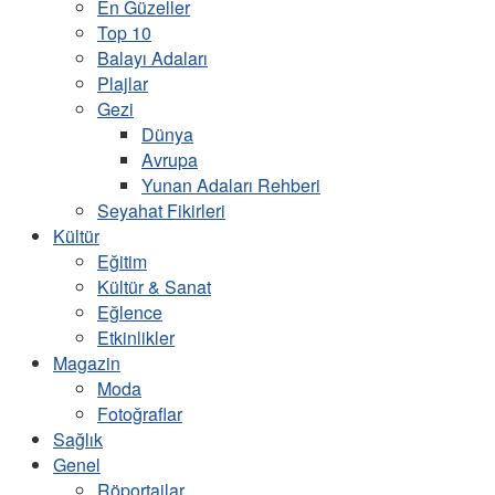
En Güzeller
Top 10
Balayı Adaları
Plajlar
Gezi
Dünya
Avrupa
Yunan Adaları Rehberi
Seyahat Fikirleri
Kültür
Eğitim
Kültür & Sanat
Eğlence
Etkinlikler
Magazin
Moda
Fotoğraflar
Sağlık
Genel
Röportajlar