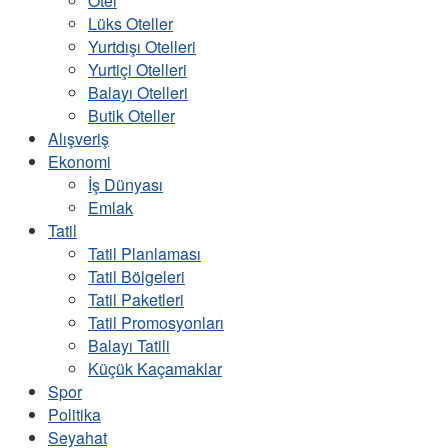
Otel
Lüks Oteller
Yurtdışı Otelleri
Yurtiçi Otelleri
Balayı Otelleri
Butik Oteller
Alışveriş
Ekonomi
İş Dünyası
Emlak
Tatil
Tatil Planlaması
Tatil Bölgeleri
Tatil Paketleri
Tatil Promosyonları
Balayı Tatili
Küçük Kaçamaklar
Spor
Politika
Seyahat