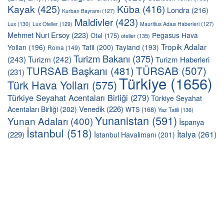
Kayak
(425)
Küba
(416)
Londra
(216)
Kurban Bayramı
(127)
Maldivler
(423)
Lux
(130)
Lux Oteller
(129)
Mauritius Adası Haberleri
(127)
Mehmet Nuri Ersoy
(223)
Pegasus Hava
Otel
(175)
oteller
(135)
Tropik Adalar
Yolları
(196)
Tatil
(200)
Tayland
(193)
Roma
(149)
Turizm Bakanı
(375)
(243)
Turizm
(242)
Turizm Haberleri
TÜRSAB
(507)
TURSAB Başkanı
(481)
(231)
Türkiye
(1656)
Türk Hava Yolları
(575)
Türkiye Seyahat Acentaları Birliği
(279)
Türkiye Seyahat
Venedik
(226)
Acentaları Birliği
(202)
WTS
(168)
Yaz Tatili
(136)
Yunanistan
(591)
Yunan Adaları
(400)
İspanya
İstanbul
(518)
İtalya
(261)
(229)
İstanbul Havalimanı
(201)