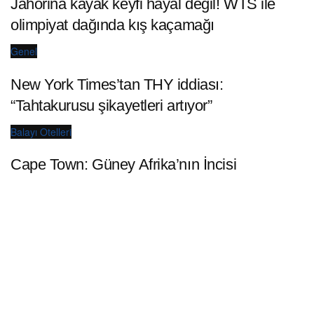
Jahorina kayak keyfi hayal değil! WTS ile
olimpiyat dağında kış kaçamağı
Genel
New York Times’tan THY iddiası:
“Tahtakurusu şikayetleri artıyor”
Balayı Otelleri
Cape Town: Güney Afrika’nın İncisi