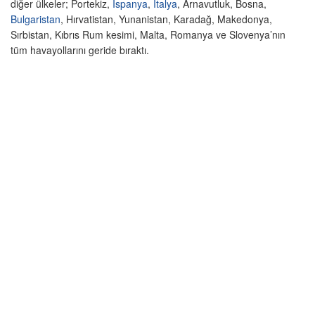
diğer ülkeler; Portekiz,
İspanya
,
İtalya
, Arnavutluk, Bosna,
Bulgaristan
, Hırvatistan, Yunanistan, Karadağ, Makedonya,
Sırbistan, Kıbrıs Rum kesimi, Malta, Romanya ve Slovenya’nın
tüm havayollarını geride bıraktı.