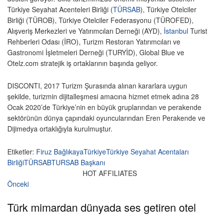
Türkiye Seyahat Acenteleri Birliği (
TÜRSAB
), Türkiye Otelciler
Birliği (TÜROB), Türkiye Otelciler Federasyonu (TÜROFED),
Alışveriş Merkezleri ve Yatırımcıları Derneği (AYD),
İstanbul
Turist
Rehberleri Odası (İRO), Turizm Restoran Yatırımcıları ve
Gastronomi İşletmeleri Derneği (TURYİD), Global Blue ve
Otelz.com stratejik iş ortaklarının başında geliyor.
DISCONTI, 2017 Turizm Şurasında alınan kararlara uygun
şekilde, turizmin dijitalleşmesi amacına hizmet etmek adına 28
Ocak 2020’de Türkiye’nin en büyük gruplarından ve perakende
sektörünün dünya çapındaki oyuncularından Eren Perakende ve
Dijimedya ortaklığıyla kurulmuştur.
Etiketler:
Firuz Bağlıkaya
Türkiye
Türkiye Seyahat Acentaları
Birliği
TÜRSAB
TURSAB Başkanı
HOT AFFILIATES
Önceki
Türk mimardan dünyada ses getiren otel