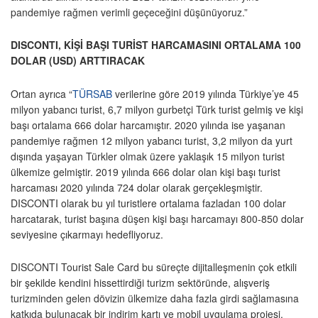
pandemiye rağmen verimli geçeceğini düşünüyoruz.”
DISCONTI, KİŞİ BAŞI TURİST HARCAMASINI ORTALAMA 100
DOLAR (USD) ARTTIRACAK
Ortan ayrıca “
TÜRSAB
verilerine göre 2019 yılında Türkiye’ye 45
milyon yabancı turist, 6,7 milyon gurbetçi Türk turist gelmiş ve kişi
başı ortalama 666 dolar harcamıştır. 2020 yılında ise yaşanan
pandemiye rağmen 12 milyon yabancı turist, 3,2 milyon da yurt
dışında yaşayan Türkler olmak üzere yaklaşık 15 milyon turist
ülkemize gelmiştir. 2019 yılında 666 dolar olan kişi başı turist
harcaması 2020 yılında 724 dolar olarak gerçekleşmiştir.
DISCONTI olarak bu yıl turistlere ortalama fazladan 100 dolar
harcatarak, turist başına düşen kişi başı harcamayı 800-850 dolar
seviyesine çıkarmayı hedefliyoruz.
DISCONTI Tourist Sale Card bu süreçte dijitalleşmenin çok etkili
bir şekilde kendini hissettirdiği turizm sektöründe, alışveriş
turizminden gelen dövizin ülkemize daha fazla girdi sağlamasına
katkıda bulunacak bir indirim kartı ve mobil uygulama projesi.