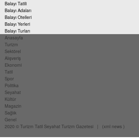
Balayı Tatili
Balayı Adaları
Balayı Otelleri
Balayı Yerleri
Balayı Turları
Anasayfa
Turizm
Sektörel
Alışveriş
Ekonomi
Tatil
Spor
Politika
Seyahat
Kültür
Magazin
Sağlık
Genel
2020 ©
Turizm Tatil Seyahat
Turizm Gazetesi
| (
xml
news
)