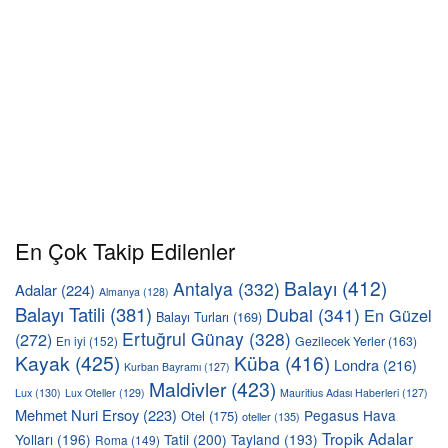
En Çok Takip Edilenler
Balayı
(412)
Antalya
(332)
Adalar
(224)
Almanya
(128)
Balayı Tatili
(381)
Dubai
(341)
En Güzel
Balayı Turları
(169)
Ertuğrul Günay
(328)
(272)
En iyi
(152)
Gezilecek Yerler
(163)
Kayak
(425)
Küba
(416)
Londra
(216)
Kurban Bayramı
(127)
Maldivler
(423)
Lux
(130)
Lux Oteller
(129)
Mauritius Adası Haberleri
(127)
Mehmet Nuri Ersoy
(223)
Pegasus Hava
Otel
(175)
oteller
(135)
Tropik Adalar
Yolları
(196)
Tatil
(200)
Tayland
(193)
Roma
(149)