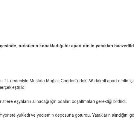
esinde, turistlerin konakladığı bir apart otelin yatakları haczedild
0 bin TL nedeniyle Mustafa Muğlalı Caddesi’ndeki 36 daireli apart otelin iş
erçekleştirildi.
stlere eşyaların alınacağı için odaları boşaltmaları gerektiği bildirdi.
kamyonete yükledi ve yediemin deposuna götürdü. Yatakların alındığını göre