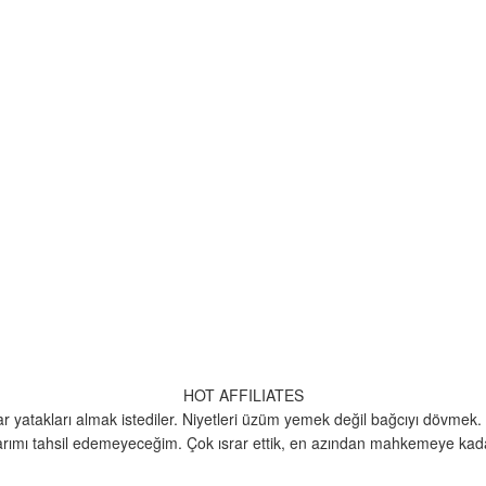
HOT AFFILIATES
lar yatakları almak istediler. Niyetleri üzüm yemek değil bağcıyı dövm
ımı tahsil edemeyeceğim. Çok ısrar ettik, en azından mahkemeye kadar