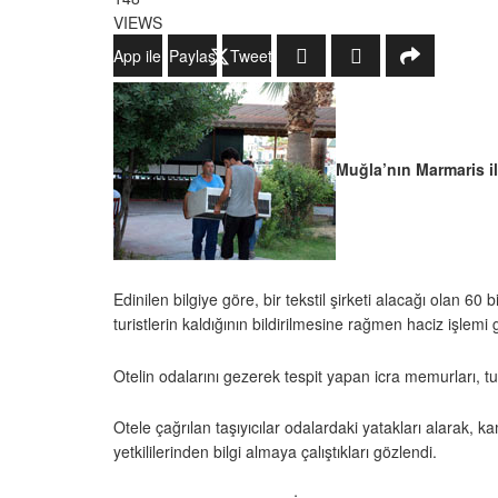
VIEWS
WhatsApp ile Gönder
Paylaş
Tweetle
Muğla’nın Marmaris ilç
Edinilen bilgiye göre, bir tekstil şirketi alacağı olan 6
turistlerin kaldığının bildirilmesine rağmen haciz işlemi g
Otelin odalarını gezerek tespit yapan icra memurları, turi
Otele çağrılan taşıyıcılar odalardaki yatakları alarak, 
yetkililerinden bilgi almaya çalıştıkları gözlendi.