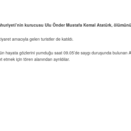
huriyeti’nin kurucusu Ulu Önder Mustafa Kemal Atatürk, ölümünün
ret amacıyla gelen turistler de katıldı.
k’ün hayata gözlerini yumduğu saat 09.05’de saygı duruşunda bulunan AB
 etmek için tören alanından ayrıldılar.