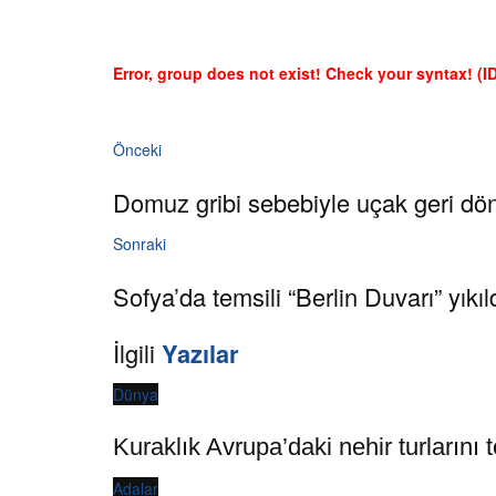
Error, group does not exist! Check your syntax! (ID
Önceki
Domuz gribi sebebiyle uçak geri dö
Sonraki
Sofya’da temsili “Berlin Duvarı” yıkıl
İlgili
Yazılar
Dünya
Kuraklık Avrupa’daki nehir turlarını t
Adalar