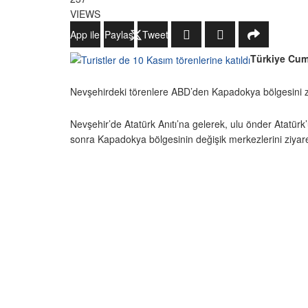
VIEWS
WhatsApp ile Gönder
Paylaş
Tweetle
Türkiye Cum
Nevşehirdeki törenlere ABD’den Kapadokya bölgesini ziya
Nevşehir’de Atatürk Anıtı’na gelerek, ulu önder Atatür
sonra Kapadokya bölgesinin değişik merkezlerini ziyaret