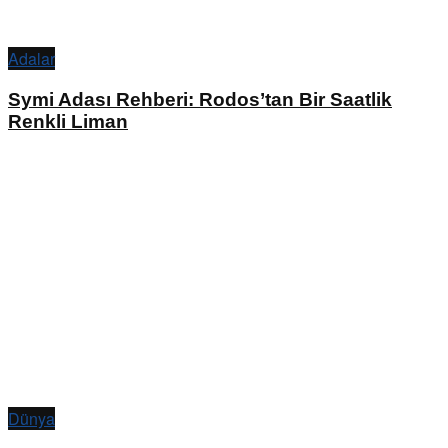
Adalar
Symi Adası Rehberi: Rodos’tan Bir Saatlik
Renkli Liman
Dünya