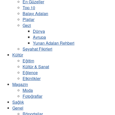
En Güzeller
Top 10
Balayı Adaları
Plajlar
Gezi
Dünya
Avrupa
Yunan Adaları Rehberi
Seyahat Fikirleri
Kültür
Eğitim
Kültür & Sanat
Eğlence
Etkinlikler
Magazin
Moda
Fotoğraflar
Sağlık
Genel
Röportajlar