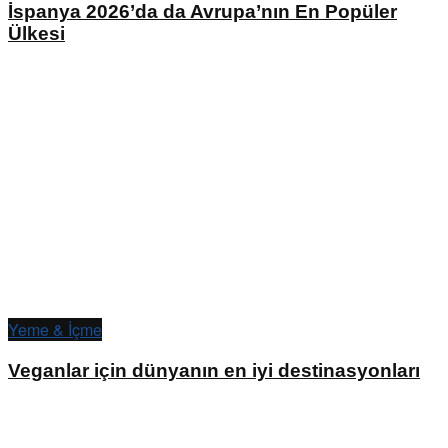
İspanya 2026’da da Avrupa’nın En Popüler
Ülkesi
Yeme & İçme
Veganlar için dünyanın en iyi destinasyonları