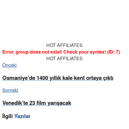
HOT AFFILIATES
Error, group does not exist! Check your syntax! (ID: 7)
HOT AFFILIATES
Önceki
Osmaniye’de 1400 yıllık kale kent ortaya çıktı
Sonraki
Venedik’te 23 film yarışacak
İlgili
Yazılar