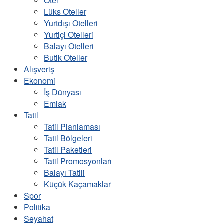
Otel
Lüks Oteller
Yurtdışı Otelleri
Yurtiçi Otelleri
Balayı Otelleri
Butik Oteller
Alışveriş
Ekonomi
İş Dünyası
Emlak
Tatil
Tatil Planlaması
Tatil Bölgeleri
Tatil Paketleri
Tatil Promosyonları
Balayı Tatili
Küçük Kaçamaklar
Spor
Politika
Seyahat