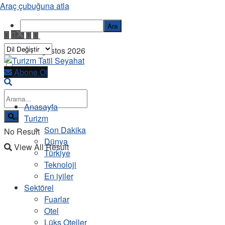
Araç çubuğuna atla
Ara
Cuma, 7 Ağustos 2026
Abone Ol
Anasayfa
Turizm
Son Dakika
No Result
Dünya
View All Result
Türkiye
Teknoloji
En iyiler
Sektörel
Fuarlar
Otel
Lüks Oteller