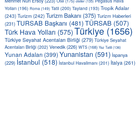
Mehmet Nuri Ersoy
(223)
Pegasus Hava
Otel
(175)
oteller
(135)
Tropik Adalar
Yolları
(196)
Tatil
(200)
Tayland
(193)
Roma
(149)
Turizm Bakanı
(375)
(243)
Turizm
(242)
Turizm Haberleri
TÜRSAB
(507)
TURSAB Başkanı
(481)
(231)
Türkiye
(1656)
Türk Hava Yolları
(575)
Türkiye Seyahat Acentaları Birliği
(279)
Türkiye Seyahat
Venedik
(226)
Acentaları Birliği
(202)
WTS
(168)
Yaz Tatili
(136)
Yunanistan
(591)
Yunan Adaları
(399)
İspanya
İstanbul
(518)
İtalya
(261)
(229)
İstanbul Havalimanı
(201)