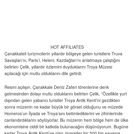
HOT AFFILIATES
Çanakkaleli turizmcilerin yıllardır bölgeye gelen turistlere Truva
Savaşları’nı, Paris’i, Heleni, Kazdağları’nı anlatmaya çalıştığını
belirten Çelik, yıllardır özlemini duyduklarını Troya Müzesi
açılacağı için mutlu olduklarını dile getirdi.
Resmi açılışın, Çanakkale Deniz Zaferi törenlerine denk
gelmesinden dolayı mutlu olduklarını belirten Çelik, “Özellikle yurt
dışından gelen yabancı turistler Troya Antik Kenti’ni gezdikten
sonra müzenin ne kadar büyük bir görsel olduğunu ve müzede
Homeros’un İlyada ve Troya’sını betimlediklerini ve zihinlerinde
canlandırdıklarını söylüyorlar. Bu müzenin hem bölge hem de ülke
ekonomisine ciddi bir katkıda bulunacağını düşünüyorum. Bugüne
kadar Troya Antik Kenti’ne olan ziyaretler hiç 500 bin sayısına