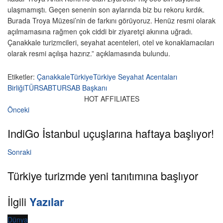
ulaşmamıştı. Geçen senenin son aylarında biz bu rekoru kırdık.
Burada Troya Müzesi’nin de farkını görüyoruz. Henüz resmi olarak
açılmamasına rağmen çok ciddi bir ziyaretçi akınına uğradı.
Çanakkale turizmcileri, seyahat acenteleri, otel ve konaklamacıları
olarak resmi açılışa hazırız.” açıklamasında bulundu.
Etiketler:
Çanakkale
Türkiye
Türkiye Seyahat Acentaları
Birliği
TÜRSAB
TURSAB Başkanı
HOT AFFILIATES
Önceki
IndiGo İstanbul uçuşlarına haftaya başlıyor!
Sonraki
Türkiye turizmde yeni tanıtımına başlıyor
İlgili
Yazılar
Dünya