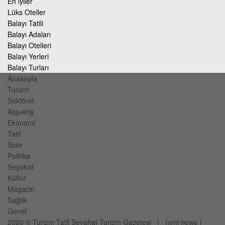
En iyiler
Lüks Oteller
Balayı Tatili
Balayı Adaları
Balayı Otelleri
Balayı Yerleri
Balayı Turları
Anasayfa
Turizm
Sektörel
Alışveriş
Ekonomi
Tatil
Spor
Politika
Seyahat
Kültür
Magazin
Sağlık
Genel
2020 ©
Turizm Tatil Seyahat
Turizm Gazetesi
| (
xml
news
)