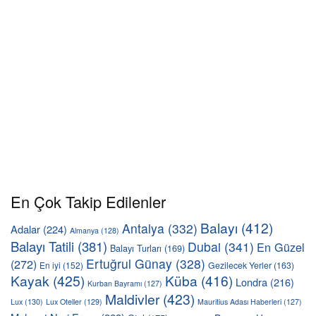
En Çok Takip Edilenler
Balayı
(412)
Antalya
(332)
Adalar
(224)
Almanya
(128)
Balayı Tatili
(381)
Dubai
(341)
En Güzel
Balayı Turları
(169)
Ertuğrul Günay
(328)
(272)
En iyi
(152)
Gezilecek Yerler
(163)
Kayak
(425)
Küba
(416)
Londra
(216)
Kurban Bayramı
(127)
Maldivler
(423)
Lux
(130)
Lux Oteller
(129)
Mauritius Adası Haberleri
(127)