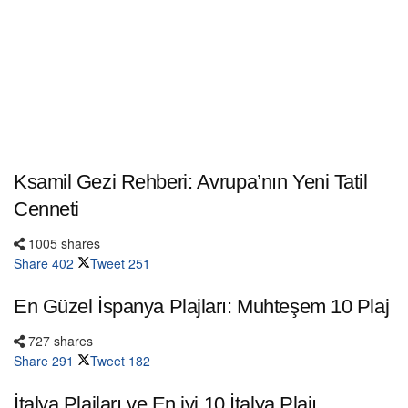
Ksamil Gezi Rehberi: Avrupa’nın Yeni Tatil
Cenneti
1005 shares
Share
402
Tweet
251
En Güzel İspanya Plajları: Muhteşem 10 Plaj
727 shares
Share
291
Tweet
182
İtalya Plajları ve En iyi 10 İtalya Plajı