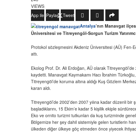
VIEWS
WhatsApp ile Gönder
Paylaş
Tweetle
Antalya
’nın Manavgat ilçes
Üniversitesi ve Titreyengöl-Sorgun Turizm Yatırımcı
Protokol sözleşmesini Akdeniz Üniversitesi (AÜ) Fen-Ed
attı.
Ekolog Prof. Dr. Ali Erdoğan, AÜ olarak Titreyengöl’de 
kaydetti. Manavgat Kaymakamı Hacı İbrahim Türkoğlu, 
Titreyengöl’de koruma altına aldığı Kuş Gözlem Merkezi
kararı aldı.
Titreyengöl’de 2002’den 2007 yılına kadar düzenli bir ş
başladıklarını, 15 Ekim’e kadar 5 kişilik ekiple sürdü
Eko ve ornito turizmi tutkunları da kuş turizminde genelde
Bölgemize her şey dahil sistemiyle gelen turistlerin har
ülkeden diğer ülkeye göç etmeden önce yiyecek ihtiyacı