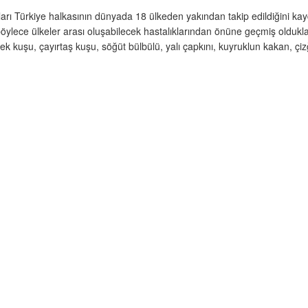
rı Türkiye halkasının dünyada 18 ülkeden yakından takip edildiğini kayd
 böylece ülkeler arası oluşabilecek hastalıklarından önüne geçmiş oldukla
mcek kuşu, çayırtaş kuşu, söğüt bülbülü, yalı çapkını, kuyruklun kakan, çizğ