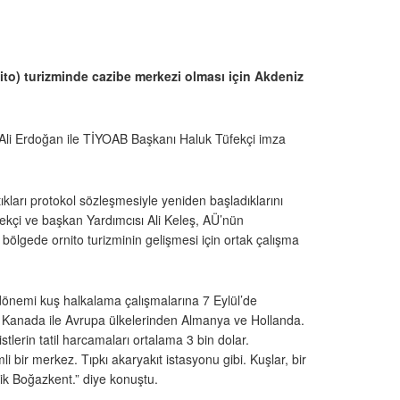
ito) turizminde cazibe merkezi olması için Akdeniz
. Ali Erdoğan ile TİYOAB Başkanı Haluk Tüfekçi imza
ıkları protokol sözleşmesiyle yeniden başladıklarını
kçi ve başkan Yardımcısı Ali Keleş, AÜ’nün
bölgede ornito turizminin gelişmesi için ortak çalışma
r dönemi kuş halkalama çalışmalarına 7 Eylül’de
D, Kanada ile Avrupa ülkelerinden Almanya ve Hollanda.
stlerin tatil harcamaları ortalama 3 bin dolar.
i bir merkez. Tıpkı akaryakıt istasyonu gibi. Kuşlar, bir
ik Boğazkent.” diye konuştu.