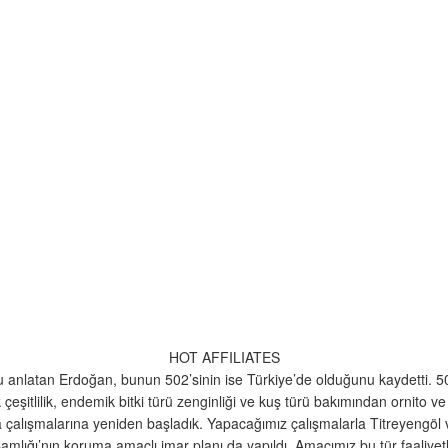
HOT AFFILIATES
anlatan Erdoğan, bunun 502’sinin ise Türkiye’de olduğunu kaydetti. 
ik çeşitlilik, endemik bitki türü zenginliği ve kuş türü bakımından ornito
ma çalışmalarına yeniden başladık. Yapacağımız çalışmalarla Titreyengö
mlığı’nın koruma amaçlı imar planı da yapıldı. Amacımız bu tür faaliye