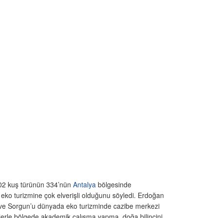
502 kuş türünün 334’nün
Antalya
bölgesinde
 ve eko turizmine çok elverişli olduğunu söyledi. Erdoğan
l ve Sorgun’u dünyada eko turizminde cazibe merkezi
tlerle bölgede akademik çalışma yapma, doğa bilincini