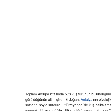
Toplam Avrupa kıtasında 570 kuş türünün bulunduğunu 
görüldüğünün altını çizen Erdoğan,
Antalya
’nın biyoloj
sözlerini şöyle sürdürdü: “Titreyengöl’de kuş halkala
yapmak. Titreyengöl’de 189 kuş türü yaşıyor. Sorgun Ça