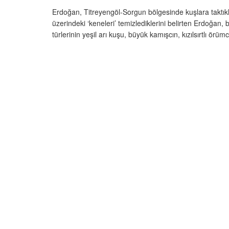
Erdoğan, Titreyengöl-Sorgun bölgesinde kuşlara taktıkla
üzerindeki ‘keneleri’ temizlediklerini belirten Erdoğan,
türlerinin yeşil arı kuşu, büyük kamışcın, kızılsırtlı örü