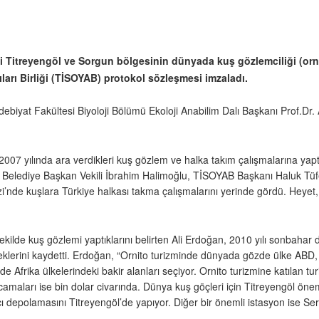
i Titreyengöl ve Sorgun bölgesinin dünyada kuş gözlemciliği (orn
ları Birliği (TİSOYAB) protokol sözleşmesi imzaladı.
ebiyat Fakültesi Biyoloji Bölümü Ekoloji Anabilim Dalı Başkanı Prof.Dr
2007 yılında ara verdikleri kuş gözlem ve halka takım çalışmalarına yapt
Belediye Başkan Vekili İbrahim Halimoğlu, TİSOYAB Başkanı Haluk Tüfe
’nde kuşlara Türkiye halkası takma çalışmalarını yerinde gördü. Heyet, 
ekilde kuş gözlemi yaptıklarını belirten Ali Erdoğan, 2010 yılı sonbaha
receklerini kaydetti. Erdoğan, “Ornito turizminde dünyada gözde ülke AB
 Afrika ülkelerindeki bakir alanları seçiyor. Ornito turizmine katılan turi
camaları ise bin dolar civarında. Dünya kuş göçleri için Titreyengöl öneml
 depolamasını Titreyengöl’de yapıyor. Diğer bir önemli istasyon ise Ser