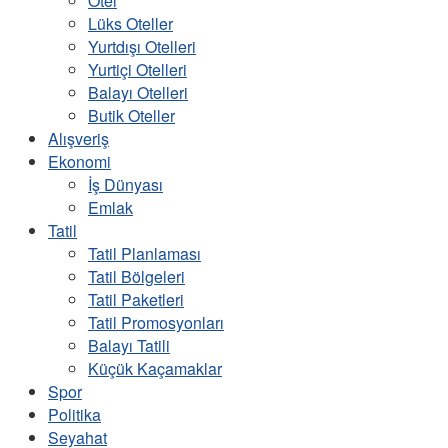
Otel
Lüks Oteller
Yurtdışı Otelleri
Yurtiçi Otelleri
Balayı Otelleri
Butik Oteller
Alışveriş
Ekonomi
İş Dünyası
Emlak
Tatil
Tatil Planlaması
Tatil Bölgeleri
Tatil Paketleri
Tatil Promosyonları
Balayı Tatili
Küçük Kaçamaklar
Spor
Politika
Seyahat