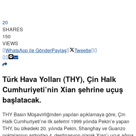
20
SHARES
150
VIEWS
WhatsApp ile Gönder
Paylaş
Tweetle
Türk Hava Yolları (THY), Çin Halk
Cumhuriyeti’nin Xian şehrine uçuş
başlatacak.
THY Basın Müşavirliğinden yapılan açıklamaya göre, Çin
Halk Cumhuriyeti’ne ilk seferini 1999 yılında Pekin’e yapan
THY, bu ülkedeki 20. yılında Pekin, Shanghay ve Guanzo
noktalarının ardından 4. destinasyon olarak Xian’ı uçuş ağına