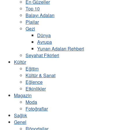
En Güzeller
Top 10
Balayı Adaları
Plajlar
Gezi
Dünya
Avrupa
Yunan Adaları Rehberi
Seyahat Fikirleri
Kültür
Eğitim
Kültür & Sanat
Eğlence
Etkinlikler
Magazin
Moda
Fotoğraflar
Sağlık
Genel
Röportajlar