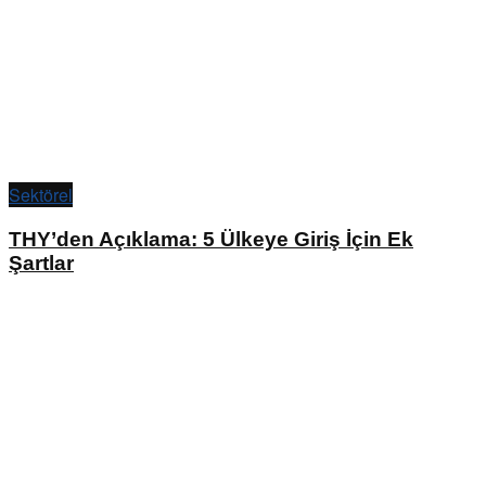
Sektörel
THY’den Açıklama: 5 Ülkeye Giriş İçin Ek
Şartlar