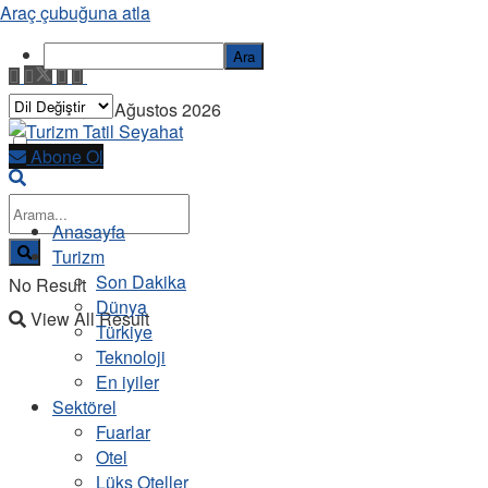
Araç çubuğuna atla
Ara
Pazartesi, 10 Ağustos 2026
Abone Ol
Anasayfa
Turizm
Son Dakika
No Result
Dünya
View All Result
Türkiye
Teknoloji
En iyiler
Sektörel
Fuarlar
Otel
Lüks Oteller