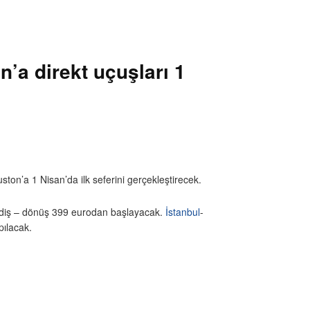
’a direkt uçuşları 1
ton’a 1 Nisan’da ilk seferini gerçekleştirecek.
l gidiş – dönüş 399 eurodan başlayacak.
İstanbul
-
pılacak.