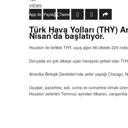
VIEWS
WhatsApp ile Gönder
Paylaş
Tweetle
Türk Hava Yolları (THY) A
Nisan’da başlatıyor.
Houston ile birlikte THY, uçuş ağını 98 ülkede 220 nokt
Dünyada en çok ülkeye uçan havayolu şirketi olan THY
Amerika Birleşik Devletleri’nde sefer yaptığı Chicago,
Uçuşlar, pazartesi, salı, cuma ve cumartesi olmak üzere
Houston seferleri Temmuz ayından itibaren, carşamba ve