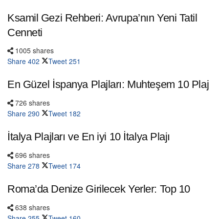
Ksamil Gezi Rehberi: Avrupa’nın Yeni Tatil
Cenneti
1005 shares
Share
402
Tweet
251
En Güzel İspanya Plajları: Muhteşem 10 Plaj
726 shares
Share
290
Tweet
182
İtalya Plajları ve En iyi 10 İtalya Plajı
696 shares
Share
278
Tweet
174
Roma’da Denize Girilecek Yerler: Top 10
638 shares
Share
255
Tweet
160