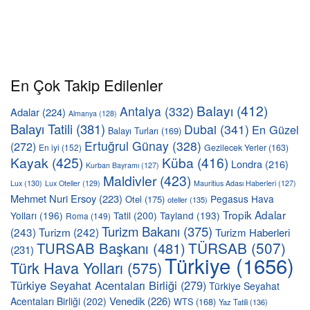
En Çok Takip Edilenler
Balayı
(412)
Antalya
(332)
Adalar
(224)
Almanya
(128)
Balayı Tatili
(381)
Dubai
(341)
En Güzel
Balayı Turları
(169)
Ertuğrul Günay
(328)
(272)
En iyi
(152)
Gezilecek Yerler
(163)
Kayak
(425)
Küba
(416)
Londra
(216)
Kurban Bayramı
(127)
Maldivler
(423)
Lux
(130)
Lux Oteller
(129)
Mauritius Adası Haberleri
(127)
Mehmet Nuri Ersoy
(223)
Pegasus Hava
Otel
(175)
oteller
(135)
Tropik Adalar
Yolları
(196)
Tatil
(200)
Tayland
(193)
Roma
(149)
Turizm Bakanı
(375)
(243)
Turizm
(242)
Turizm Haberleri
TÜRSAB
(507)
TURSAB Başkanı
(481)
(231)
Türkiye
(1656)
Türk Hava Yolları
(575)
Türkiye Seyahat Acentaları Birliği
(279)
Türkiye Seyahat
Venedik
(226)
Acentaları Birliği
(202)
WTS
(168)
Yaz Tatili
(136)