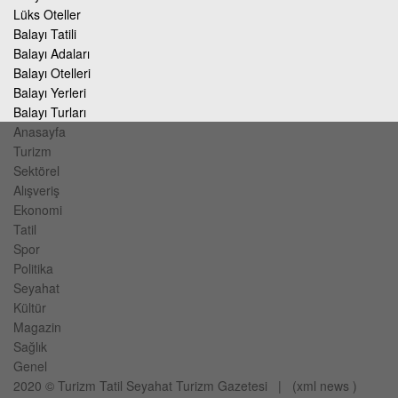
Lüks Oteller
Balayı Tatili
Balayı Adaları
Balayı Otelleri
Balayı Yerleri
Balayı Turları
Anasayfa
Turizm
Sektörel
Alışveriş
Ekonomi
Tatil
Spor
Politika
Seyahat
Kültür
Magazin
Sağlık
Genel
2020 ©
Turizm Tatil Seyahat
Turizm Gazetesi
| (
xml
news
)