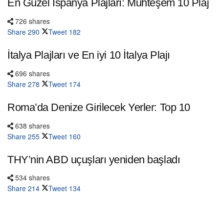
En Güzel İspanya Plajları: Muhteşem 10 Plaj
726 shares
Share
290
Tweet
182
İtalya Plajları ve En iyi 10 İtalya Plajı
696 shares
Share
278
Tweet
174
Roma’da Denize Girilecek Yerler: Top 10
638 shares
Share
255
Tweet
160
THY’nin ABD uçuşları yeniden başladı
534 shares
Share
214
Tweet
134