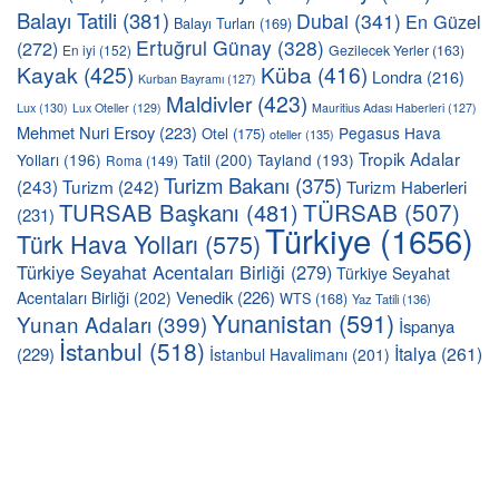
Balayı Tatili
(381)
Dubai
(341)
En Güzel
Balayı Turları
(169)
Ertuğrul Günay
(328)
(272)
En iyi
(152)
Gezilecek Yerler
(163)
Kayak
(425)
Küba
(416)
Londra
(216)
Kurban Bayramı
(127)
Maldivler
(423)
Lux
(130)
Lux Oteller
(129)
Mauritius Adası Haberleri
(127)
Mehmet Nuri Ersoy
(223)
Pegasus Hava
Otel
(175)
oteller
(135)
Tropik Adalar
Yolları
(196)
Tatil
(200)
Tayland
(193)
Roma
(149)
Turizm Bakanı
(375)
(243)
Turizm
(242)
Turizm Haberleri
TÜRSAB
(507)
TURSAB Başkanı
(481)
(231)
Türkiye
(1656)
Türk Hava Yolları
(575)
Türkiye Seyahat Acentaları Birliği
(279)
Türkiye Seyahat
Venedik
(226)
Acentaları Birliği
(202)
WTS
(168)
Yaz Tatili
(136)
Yunanistan
(591)
Yunan Adaları
(399)
İspanya
İstanbul
(518)
İtalya
(261)
(229)
İstanbul Havalimanı
(201)