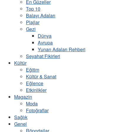
En Güzeller
Top 10
Balayı Adaları
Plajlar
Gezi
Dünya
Avrupa
Yunan Adaları Rehberi
Seyahat Fikirleri
Kültür
Eğitim
Kültür & Sanat
Eğlence
Etkinlikler
Magazin
Moda
Fotoğraflar
Sağlık
Genel
Röportajlar