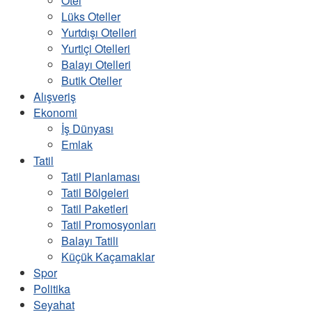
Otel
Lüks Oteller
Yurtdışı Otelleri
Yurtiçi Otelleri
Balayı Otelleri
Butik Oteller
Alışveriş
Ekonomi
İş Dünyası
Emlak
Tatil
Tatil Planlaması
Tatil Bölgeleri
Tatil Paketleri
Tatil Promosyonları
Balayı Tatili
Küçük Kaçamaklar
Spor
Politika
Seyahat