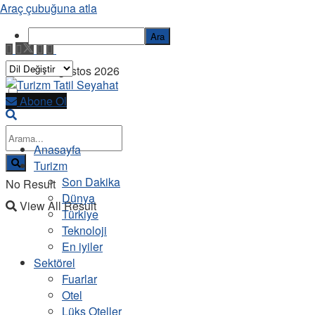
Araç çubuğuna atla
Ara
Cuma, 7 Ağustos 2026
Abone Ol
Anasayfa
Turizm
Son Dakika
No Result
Dünya
View All Result
Türkiye
Teknoloji
En iyiler
Sektörel
Fuarlar
Otel
Lüks Oteller